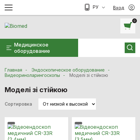
РУ
Вход
0
Медицинское
оборудование
Главная
Эндоскопическое оборудование
Видеориноларингоскопы
Моделі зі стійкою
Моделі зі стійкою
Сортировка