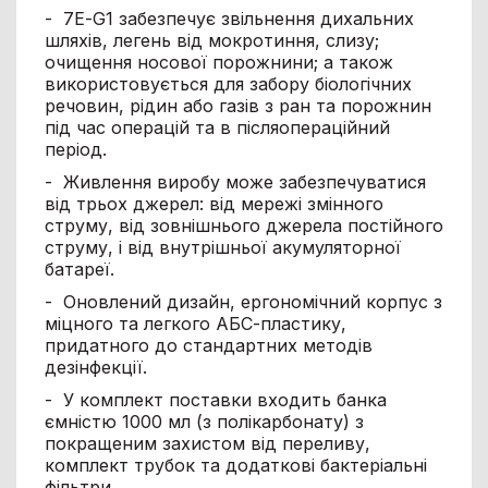
- 7Е-G1 забезпечує звільнення дихальних
шляхів, легень від мокротиння, слизу;
очищення носової порожнини; а також
використовується для забору біологічних
речовин, рідин або газів з ран та порожнин
під час операцій та в післяопераційний
період.
- Живлення виробу може забезпечуватися
від трьох джерел: від мережі змінного
струму, від зовнішнього джерела постійного
струму, і від внутрішньої акумуляторної
батареї.
- Оновлений дизайн, ергономічний корпус з
міцного та легкого АБС-пластику,
придатного до стандартних методів
дезінфекції.
- У комплект поставки входить банка
ємністю 1000 мл (з полікарбонату) з
покращеним захистом від переливу,
комплект трубок та додаткові бактеріальні
фільтри.