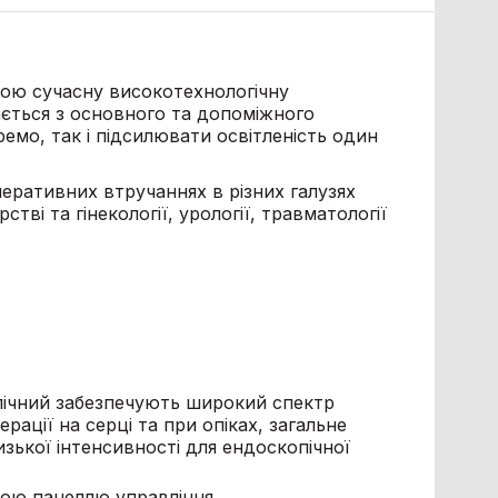
бою сучасну високотехнологічну
ається з основного та допоміжного
емо, так і підсилювати освітленість один
еративних втручаннях в різних галузях
рстві та гінекології, урології, травматології
пічний забезпечують широкий спектр
рації на серці та при опіках, загальне
изької інтенсивності для ендоскопічної
ою панеллю управління.