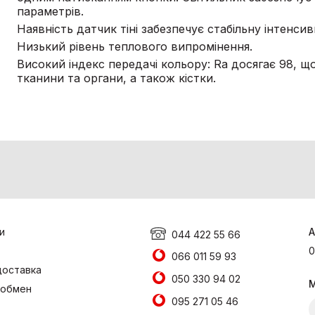
параметрів.
Наявність датчик тіні забезпечує стабільну інтенси
Низький рівень теплового випромінення.
Високий індекс передачі кольору: Ra досягає 98, щ
тканини та органи, а також кістки.
и
А
044 422 55 66
0
066 011 59 93
доставка
050 330 94 02
М
 обмен
095 271 05 46