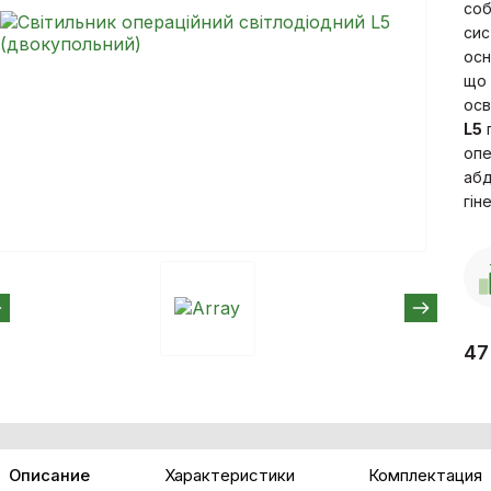
соб
сис
осн
що 
осв
L5
опе
абд
гін
4
Описание
Характеристики
Комплектация