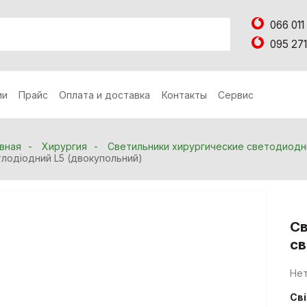
066 011
095 271
ии
Прайс
Оплата и доставка
Контакты
Сервис
вная
Хирургия
Светильники хирургические светодиод
тлодіодний L5 (двокупольний)
Св
св
Нет
Св