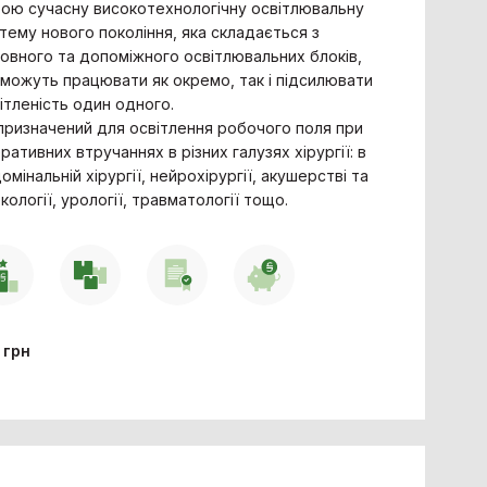
ою сучасну високотехнологічну освітлювальну
тему нового покоління, яка складається з
овного та допоміжного освітлювальних блоків,
можуть працювати як окремо, так і підсилювати
ітленість один одного.
призначений для освітлення робочого поля при
ративних втручаннях в різних галузях хірургії: в
омінальній хірургії, нейрохірургії, акушерстві та
екології, урології, травматології тощо.
7
грн