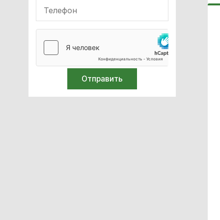
Мебель с нержавеющей стали
Оборудование для
иммобилизации
Кислородное оборудование
Реабілітація
Стерилизация
Лабораторное оборудование
Спирометры / Пикфлуометры
Билирубинометры
Иглосжигатели