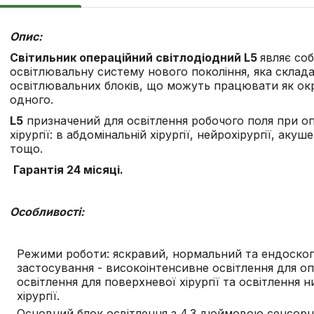
Опис:
Світильник операційний світлодіодний L5
являє со
освітлювальну систему нового покоління, яка склад
освітлювальних блоків, що можуть працювати як окр
одного.
L5
призначений для освітлення робочого поля при оп
хірургії: в абдомінальній хірургії, нейрохірургії, акуше
тощо.
Гарантія 24 місяці.
Особливості:
Режими роботи: яскравий, нормальний та ендоско
застосування - високоінтенсивне освітлення для опе
освітлення для поверхневої хірургії та освітлення н
хірургії.
Основний блок освітлення з 4.3 дюймовою сенсорн