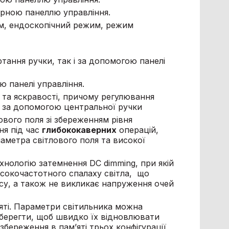
рною панеллю управління.
м, ендоскопічний режим, режим
тання ручки, так і за допомогою панелі
ю панелі управління.
я та яскравості, причому регулювання
 і за допомогою центральної ручки
ового поля зі збереженням рівня
ня під час
глибококаверних
операцій,
діаметра світлового поля та високої
хнологію затемнення DC dimming, при якій
исокочастотного спалаху світла, що
пису, а також не викликає напруження очей
яті. Параметри світильника можна
 зберегти, щоб швидко їх відновлювати
береження в пам’яті трьох конфігурації