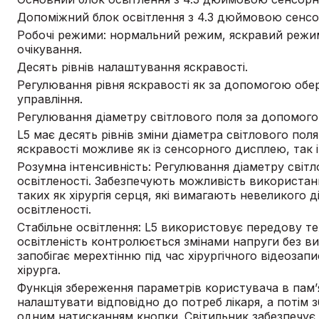
Допоміжний блок освітлення з 4.3 дюймовою сенсо
Робочі режими: нормальний режим, яскравий режи
очікування.
Десять рівнів налаштування яскравості.
Регулювання рівня яскравості як за допомогою обер
управління.
Регулювання діаметру світлового поля за допомого
L5 має десять рівнів зміни діаметра світлового пол
яскравості можливе як із сенсорного дисплею, так
Розумна інтенсивність: Регулювання діаметру світл
освітленості. Забезпечують можливість використан
таких як хірургія серця, які вимагають невеликого 
освітленості.
Стабільне освітлення: L5 використовує передову те
освітленість контролюється змінами напруги без в
запобігає мерехтінню під час хірургічного відеоза
хірурга.
Функція збереження параметрів користувача в пам’
налаштувати відповідно до потреб лікаря, а потім
одним натисканням кнопки. Світильник забезпечує з