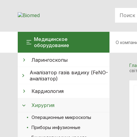
Медицинское
О компан
оборудование
Ларингоскопы
Гла
сві
Аналізатор газів видиху (FeNO-
аналізатор)
Кардиология
Хирургия
Операционные микроскопы
Приборы инфузионные