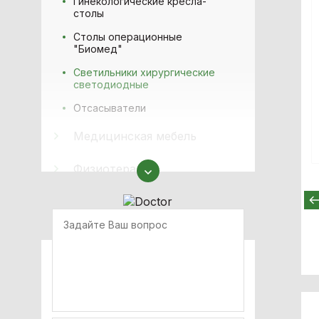
Гинекологические кресла-
столы
Столы операционные
"Биомед"
Светильники хирургические
светодиодные
Отсасыватели
Медицинская мебель
Физиотерапия
Аппараты наркозно-
дыхательные
Офтальмология
Оборудование для
неонатологии
ИВЛ