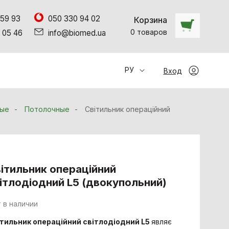
 59 93
050 330 94 02
Корзина
0
товаров
 05 46
info@biomed.ua
РУ
Вход
ные
Потолочные
Світильник операційний
ітильник операційний
ітлодіодний L5 (двокупольний)
 в наличии
ітильник операційний світлодіодний L5
являє