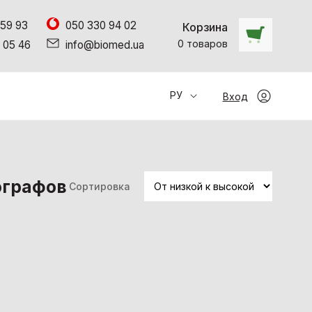
 59 93
050 330 94 02
Корзина
0
товаров
 05 46
info@biomed.ua
РУ
Вход
ографов
Сортировка