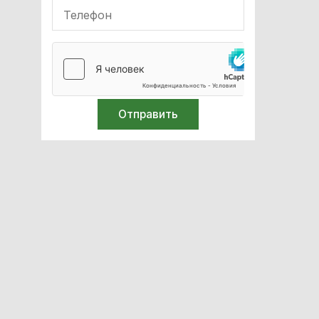
Лабораторное оборудование
Спирометры / Пикфлуометры
Билирубинометры
Иглосжигатели
Термометры
Средства защиты
Ортопедия и травматология
Лазерная хирургия
Компрессоры медицинские
Стоматология