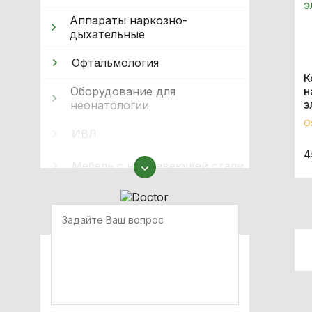
Аппараты наркозно-
дыхательные
Офтальмология
К
Оборудование для
н
неонатологии
э
О
ИВЛ
4
Мебель с нержавеющей стали
Оборудование для
иммобилизации
Кислородное оборудование
Реабілітація
Стерилизация