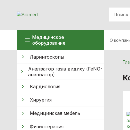
Медицинское
О компан
оборудование
Ларингоскопы
Гла
Аналізатор газів видиху (FeNO-
аналізатор)
К
Кардиология
Хирургия
Медицинская мебель
Физиотерапия