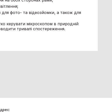
ня на обох сторонах рами;
вітлення;
для фото- та відеозйомки, а також для
ко керувати мікроскопом в природній
роводити тривалі спостереження.
дрес: