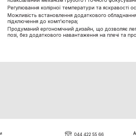
Коаксіальний механізм грубого і точного фокусуван
Регулювання колірної температури та яскравості ос
Можливість встановлення додаткового обладнання 
підключення до комп’ютера;
Продуманий ергономічний дизайн, що дозволяє лег
позі, без додаткового навантаження на плечі та п
и
А
044 422 55 66