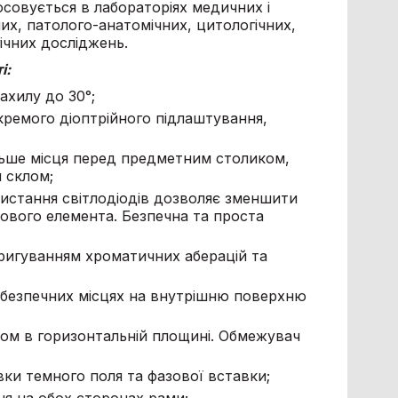
тосовується в лабораторіях медичних і
их, патолого-анатомічних, цитологічних,
гічних досліджень.
і:
ахилу до 30°;
кремого діоптрійного підлаштування,
ільше місця перед предметним столиком,
 склом;
ристання світлодіодів дозволяє зменшити
ового елемента. Безпечна та проста
коригуванням хроматичних аберацій та
ебезпечних місцях на внутрішню поверхню
м в горизонтальній площині. Обмежувач
ки темного поля та фазової вставки;