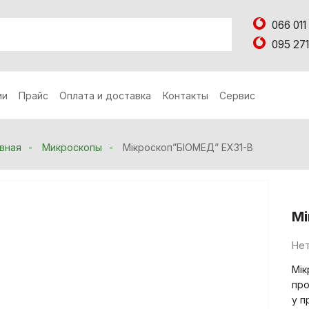
066 011
095 271
ии
Прайс
Оплата и доставка
Контакты
Сервис
вная
Микроскопы
Мікроскоп”БІОМЕД” EX31-B
Мі
Нет
Мі
про
у п