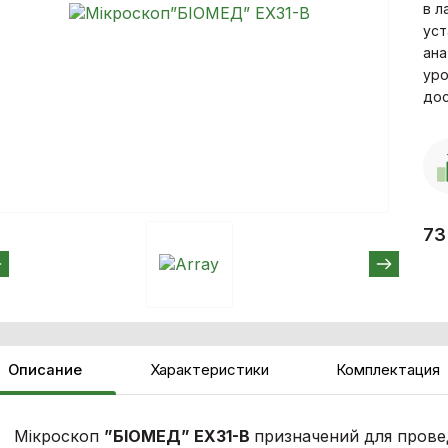
в л
уст
ана
уро
дос
73
Описание
Характеристики
Комплектация
Мікроскоп
”
БІОМЕД
”
EX
31-
B
призначений для провед