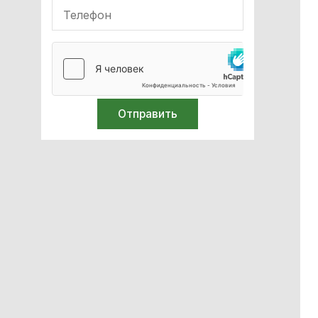
Лабораторное оборудование
Микроскопы
Дистилляторы воды
Спирометры / Пикфлуометры
Билирубинометры
Иглосжигатели
Термометры
Средства защиты
Ортопедия и травматология
Лазерная хирургия