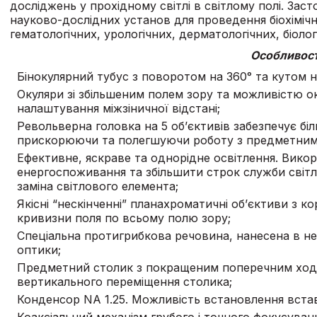
досліджень у прохідному світлі в світлому полі. Зас
науково-дослідних установ для проведення біохімічн
гематологічних, урологічних, дерматологічних, біоло
Особливост
Бінокулярний тубус з поворотом на 360° та кутом н
Окуляри зі збільшеним полем зору та можливістю о
налаштування міжзіничної відстані;
Револьверна головка на 5 об’єктивів забезпечує б
прискорюючи та полегшуючи роботу з предметним
Ефективне, яскраве та однорідне освітлення. Вико
енергоспоживання та збільшити строк служби світл
заміна світлового елемента;
Якісні “нескінченні” планахроматичні об’єктиви з 
кривизни поля по всьому полю зору;
Спеціальна протигрибкова речовина, нанесена в н
оптики;
Предметний столик з покращеним поперечним ходо
вертикального переміщення столика;
Конденсор NA 1.25. Можливість встановлення встав