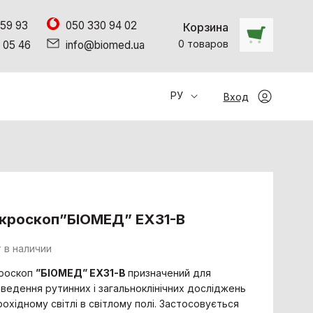
 59 93
050 330 94 02
Корзина
0
товаров
 05 46
info@biomed.ua
РУ
Вход
кроскоп”БІОМЕД” EX31-B
 в наличии
кроскоп
”
БІОМЕД
”
EX
31-
B
призначений для
ведення рутинних і загальноклінічних досліджень
рохідному світлі в світлому полі. Застосовується