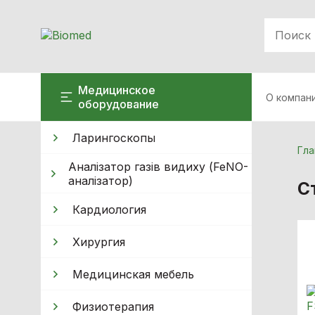
Медицинское
О компан
оборудование
Ларингоскопы
Гла
Аналізатор газів видиху (FeNO-
аналізатор)
С
Кардиология
Хирургия
Медицинская мебель
Физиотерапия