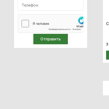
Стільці-туалети
Ходуни
Стільці для душу
С
Лавки для ванни
Тростини та милиці
Стерилизация
3
Лабораторное оборудование
Спирометры / Пикфлуометры
Билирубинометры
Иглосжигатели
Термометры