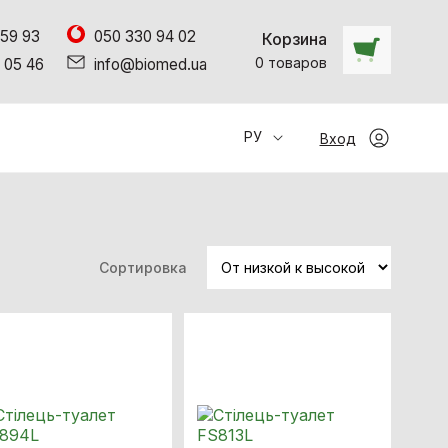
 59 93
050 330 94 02
Корзина
0
товаров
 05 46
info@biomed.ua
РУ
Вход
Сортировка