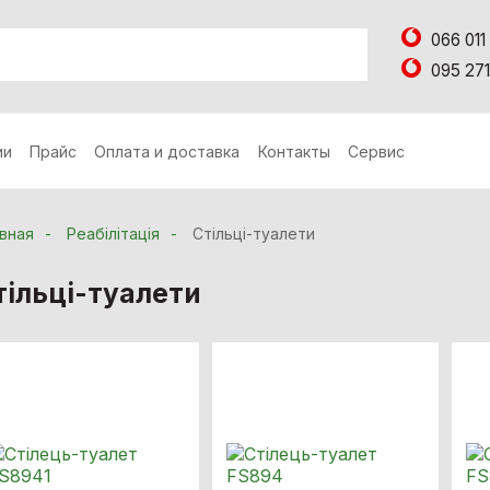
066 011
095 271
ии
Прайс
Оплата и доставка
Контакты
Сервис
вная
Реабілітація
Стільці-туалети
тільці-туалети