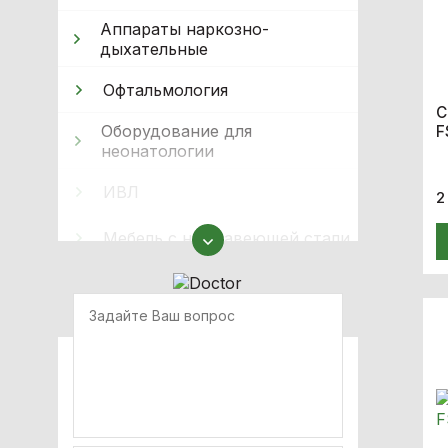
Аппараты наркозно-
дыхательные
Офтальмология
С
Оборудование для
F
неонатологии
ИВЛ
2
Мебель с нержавеющей стали
Оборудование для
иммобилизации
Кислородное оборудование
Реабілітація
Крісла колісні