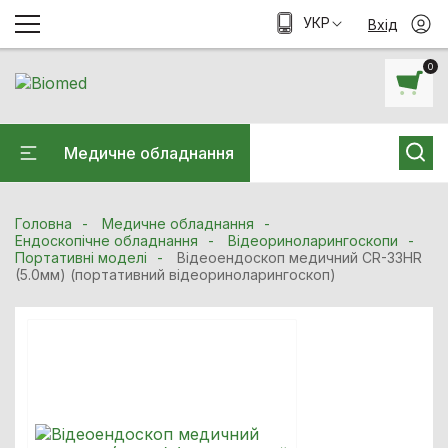
УКР
Вхід
0
Медичне обладнання
Головна
Медичне обладнання
Ендоскопічне обладнання
Відеориноларингоскопи
Портативні моделі
Відеоендоскоп медичний CR-33HR
(5.0мм) (портативний відеориноларингоскоп)