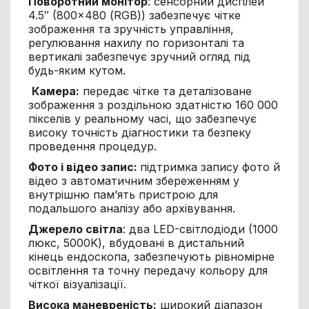
Поворотний монітор
: сенсорний дисплей
4.5″ (800×480 (RGB)) забезпечує чітке
зображення та зручність управління,
регулювання нахилу по горизонталі та
вертикалі забезпечує зручний огляд під
будь-яким кутом.
Камера:
передає чітке та деталізоване
зображення з роздільною здатністю 160 000
пікселів у реальному часі, що забезпечує
високу точність діагностики та безпеку
проведення процедур.
Фото і відео запис:
підтримка запису фото й
відео з автоматичним збереженням у
внутрішню пам’ять пристрою для
подальшого аналізу або архівування.
Джерело світла
: два LED-світлодіоди (1000
люкс, 5000K), вбудовані в дистальний
кінець ендоскопа, забезпечують рівномірне
освітлення та точну передачу кольору для
чіткої візуалізації.
Висока маневреність:
широкий діапазон