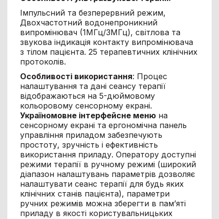
Імпульсний та безперервний режим,
Двохчастотний водонепроникний
випромінювач (1МГц/3МГц), світлова та
звукова індикація контакту випромінювача
з тілом пацієнта. 25 терапевтичних клінічних
протоколів.
Особливості використання
: Процес
налаштування та дані сеансу терапії
відображаються на 5-дюймовому
кольоровому сенсорному екрані.
Україномовне інтерфейсне меню
на
сенсорному екрані та ергономічна панель
управління приладом забезпечують
простоту, зручність і ефективність
використання приладу. Оператору доступні
режими терапії в ручному режимі (широкий
діапазон налаштувань параметрів дозволяє
налаштувати сеанс терапії для будь яких
клінічних станів пацієнта), параметри
ручних режимів можна зберегти в пам’яті
приладу в якості користувальницьких