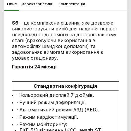
Опис
Характеристики
Комплектація
S6
– це комплексне рішення, яке дозволяє
використовувати виріб для надання першої
невідкладної допомоги на догоспітальному
етапі (враховуючи використання в
автомобілях швидкої допомоги) та
задовольняє вимогам використання в
умовах стаціонару.
Гарантія 24 місяці.
Стандартна конфігурація
· Кольоровий дисплей 7 дюймів.
· Ручний режим дефібриляції.
· Автоматичний режим АЗД (AED).
· Режим кардіостимуляції.
· Режим моніторингу:
ЕКГ-5/3 відведень (ЧСС, аналіз ST