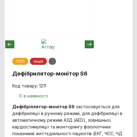
ТОП
Акцiя
Дефібрилятор-монітор S6
Код товару: 1211
Є в наявності
Дефібріллятор-монітор S6
застосовується для
дефібриляції в ручному режимі, для дефібриляції в
автоматичному режимі АЗД (AED), зовнішньої
кардіостимуляції та моніторингу фізіологічних
показників життєдіяльності пацієнтів (ЕКГ, ЧСС, ЧД