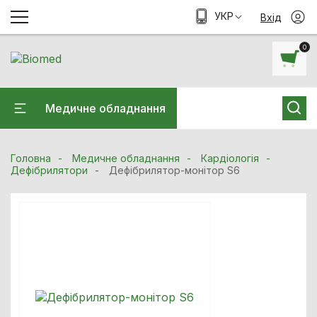
УКР
Вхід
0
Медичне обладнання
Головна
Медичне обладнання
Кардiологiя
Дефібрилятори
Дефібрилятор-монітор S6