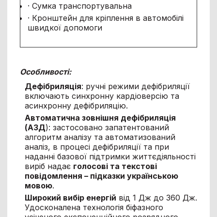
· Сумка транспортувальна
· Кронштейн для кріплення в автомобілі
швидкої допомоги
Особливості:
Дефібриляція
: ручні режими дефібриляції
включають синхронну кардіоверсію та
асинхронну дефібриляцію.
Автоматична зовнішня дефібриляція
(АЗД
): застосовано запатентований
алгоритм аналізу та автоматизований
аналіз, в процесі дефібриляції та при
наданні базової підтримки життєдіяльності
виріб надає
голосові та текстові
повідомлення – підказки українською
мовою
.
Широкий вибір енергій
від 1 Дж до 360 Дж.
Удосконалена технологія біфазного
усіченого експоненційного розрядного