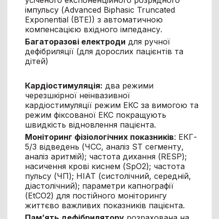
імпульсу (Advanced Biphasic Truncated
Exponential (BTE)) з автоматичною
компенсацією вхідного імпедансу.
Багаторазові електроди
для ручної
дефібриляції (для дорослих пацієнтів та
дітей)
Кардіостимуляція:
два режими
черезшкірної неінвазивної
кардіостимуляції режим ЕКС за вимогою та
режим фіксованої ЕКС покращують
швидкість відновлення пацієнта.
Моніторинг фізіологічних показників
: ЕКГ-
5/3 відведень (ЧСС, аналіз ST сегменту,
аналіз аритмій); частота дихання (RESP);
насичення крові киснем (SpO2); частота
пульсу (ЧП); НІАТ (систолічний, середній,
діастолічний); параметри капнографії
(EtCO2) для постійного моніторингу
життєво важливих показників пацієнта.
Пам’ять дефібрилятору
розрахована на