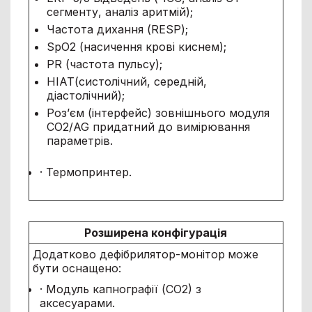
сегменту, аналіз аритмій);
Частота дихання (RESP);
SpO2 (насичення крові киснем);
PR (частота пульсу);
НІАТ(систолічний, середній,
діастолічний);
Роз’єм (інтерфейс) зовнішнього модуля
СО2/AG придатний до вимірювання
параметрів.
· Термопринтер.
Розширена конфігурація
Додатково дефібрилятор-монітор
може
бути оснащено:
· Модуль капнографії (СО2) з
аксесуарами.