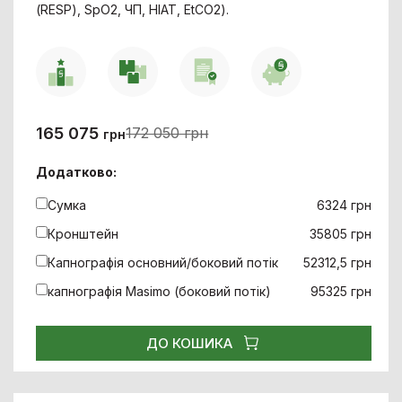
(RESP), SpO2, ЧП, НІАТ, EtCO2).
165 075
172 050 грн
грн
Додатково:
Сумка
6324 грн
Кронштейн
35805 грн
Капнографія основний/боковий потік
52312,5 грн
капнографія Masimo (боковий потік)
95325 грн
ДО КОШИКА