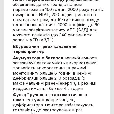
зберігання: даних трендів по всім
параметрам за 160 годин, 2000 результатів
вимірювань НІАТ, 200 подій тривоги по
всім параметрам, до 10-ти хвилин огляду
одноканальної хвилі, 1000 профілів, до 60
хвилин зберігання запису AED (АЗД) для
кожного пацієнта (до 240 хвилин всіх
записів AED (АЗД) )
Вбудований трьох канальний
термопринтер
.
Акумуляторна батарея
великої ємності
забезпечує автономність використання:
тривалість використання: в режимі
моніторингу більше 6 годин; в режимі
дефібриляції більше 210 розрядів (з
максимальним рівнем енергії); в режимі
кардіостимуляції більше 4.5 годин
Функції ручного та автоматичного
самотестування
при запуску
дефібрилятора-монітора забезпечують
готовність до застосування в разі