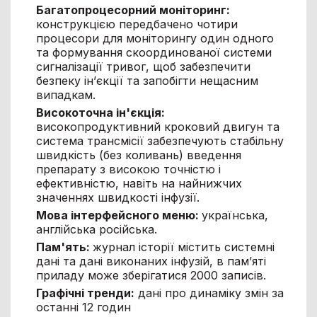
Багатопроцесорний моніторинг:
конструкцією передбачено чотири
процесори для моніторингу один одного
та формування скоординованої системи
сигналізації тривог, щоб забезпечити
безпеку ін’єкції та запобігти нещасним
випадкам.
Високоточна ін'єкція:
високопродуктивний кроковий двигун та
система трансмісії забезпечують стабільну
швидкість (без коливань) введення
препарату з високою точністю і
ефективністю, навіть на найнижчих
значеннях швидкості інфузії.
Мова інтерфейсного меню:
українська,
англійська російська.
Пам'ять:
журнал історії містить системні
дані та дані виконаних інфузій, в пам’яті
приладу може зберігатися 2000 записів.
Графічні тренди
:
дані про динаміку змін за
останні 12 годин