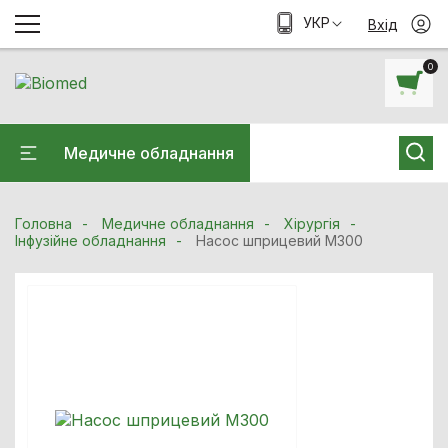
УКР
Вхід
0
Медичне обладнання
Головна
Медичне обладнання
Хiрургiя
Інфузійне обладнання
Насос шприцевий M300