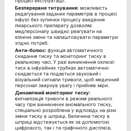
процесі експлуатації.
Безперервне титрування:
можливість
редагування
заданих
параметрів в процесі
інфузії без зупинки процесу введення
лікарського препарату дозволяє
медперсоналу швидко реагувати на
клінічні зміни та налаштовувати параметри
згідно потреб.
Анти-болюс:
функція
автоматичного
скидання тиску та моніторинг тиску в
реальному часі. У разі виникнення оклюзії
тиск в інфузійних трубках автоматично
скидається та подається звуковий і
візуальний сигнали тривоги, щоб медичний
персонал звернув увагу і прийняв міри.
Динамічний моніторинг тиску:
с
игналізація тривоги в режимі реального
часу при виникненні аномального тиску,
спеціально розроблена у відповідь на різкі
зміни тиску в шприці. Величина тиску в
шприці відстежується як за допомогою
цифрового, так і та графічного дисплеїв.