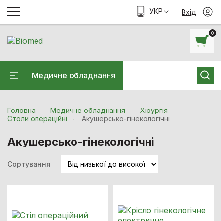
УКР
Вхід
0
Медичне обладнання
Головна
Медичне обладнання
Хiрургiя
Столи операційні
Акушерсько-гінекологічні
Акушерсько-гінекологічні
Сортування