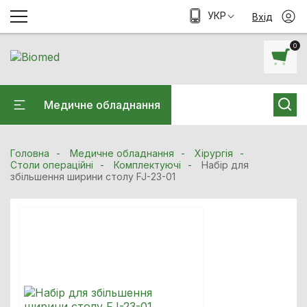
УКР
Вхід
0
Медичне обладнання
Головна
Медичне обладнання
Хiрургiя
Столи операційні
Комплектуючі
Набір для
збільшення ширини столу FJ-23-01