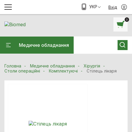
УКР
Вхід
0
Медичне обладнання
Головна
Медичне обладнання
Хiрургiя
Столи операційні
Комплектуючі
Стілець лікаря