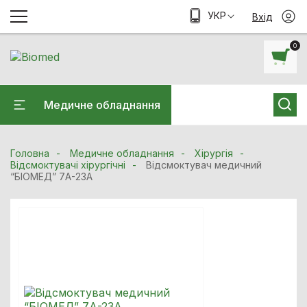
УКР
Вхід
0
Медичне обладнання
Головна
Медичне обладнання
Хiрургiя
Відсмоктувачі хірургічні
Відсмоктувач медичний
“БІОМЕД” 7А-23А