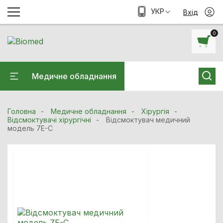
УКР
Вхід
0
Медичне обладнання
Головна
Медичне обладнання
Хiрургiя
Відсмоктувачі хірургічні
Відсмоктувач медичний
модель 7E-C