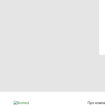
Лазерна хірургія
Ортопедія і травматологія
Стоматологія
Про компа