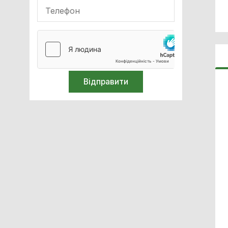
Апарати наркозно-дихальні
Очищення та стерилізація
Білірубінометри
Компресори медичні
Спірометри / Пікфлуометри
Голкоспалювачі
Термометри
Засоби захисту
Лабораторне обладнання