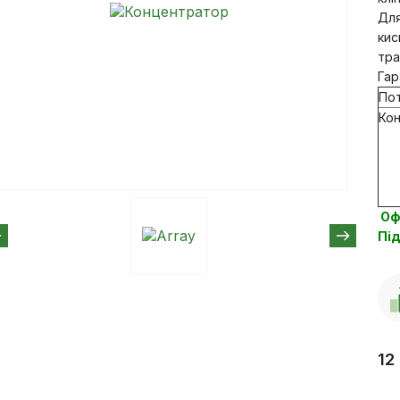
Для
кис
тра
Гар
Пот
Кон
Оф
Під
12