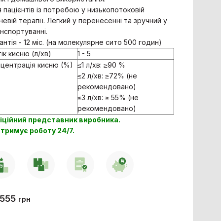
 пацієнтів із потребою у низькопотоковій
невій терапії. Легкий у перенесенні та зручний у
нспортуванні.
антія - 12 міс. (на молекулярне сито 500 годин)
ік кисню (л/хв)
1 - 5
центрація кисню (%)
≤1 л/хв: ≥90 %
≤2 л/хв: ≥72% (не
рекомендовано)
≤3 л/хв: ≥ 55% (не
рекомендовано)
іційний представник виробника.
тримує роботу 24/7.
 555
грн