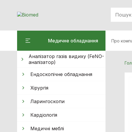
Медичне обладнання
Про комп
Аналізатор газів видиху (FeNO-
аналізатор)
Гол
Ендоскопічне обладнання
Хiрургiя
Ларингоскопи
Кардiологiя
Медичні меблі