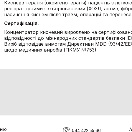
Киснева терапія (оксигенотерапія) пацієнтів з легко
респіраторними захворюваннями (ХОЗЛ, астма, фібро
насичення киснем після травм, операцій та перенесе
Сертифікація
:
Концентратор кисневий вироблено на сертифіковано
відповідності до міжнародних стандартів безпеки IEC
Виріб відповідає вимогам Директиви MDD (93/42/EE
щодо медичних виробів (ПКМУ №753).
нію
А
044 422 55 66