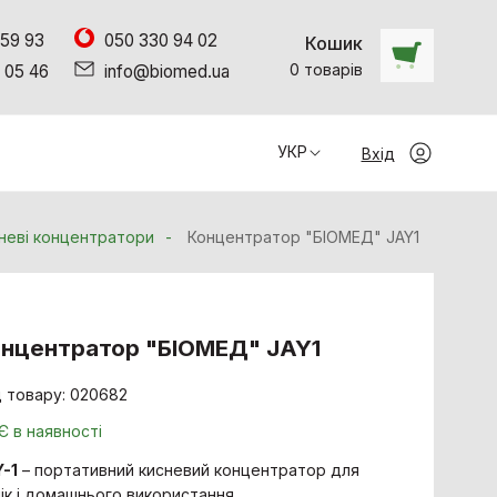
 59 93
050 330 94 02
Кошик
0
товарiв
 05 46
info@biomed.ua
УКР
Вхід
неві концентратори
Концентратор "БІОМЕД" JAY1
нцентратор "БІОМЕД" JAY1
 товару: 020682
Є в наявності
-1
– портативний кисневий концентратор для
нік і домашнього використання.