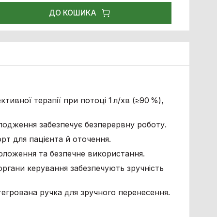
ДО КОШИКА
тивної терапії при потоці 1 л/хв (≥90 %),
олодження забезпечує безперервну роботу.
рт для пацієнта й оточення.
оложення та безпечне використання.
 органи керування забезпечують зручність
тегрована ручка для зручного перенесення.