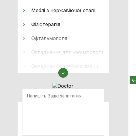
Меблі з нержавіючої сталі
Фізіотерапія
Офтальмологія
Обладнання для неонатології
Обладнання для імобілізації
Реабілітація
Кисневе обладнання
Кисневі концентратори
Прилади високопотокової
терапії
Апарати ШВЛ