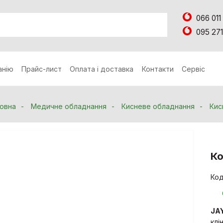
066 011
095 271
анію
Прайс-лист
Оплата і доставка
Контакти
Сервіс
овна
Медичне обладнання
Кисневе обладнання
Кис
Ко
Код
JAY
клі