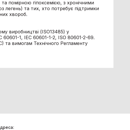
ю та помірною гіпоксемією, з хронічними
з легень) та тих, хто потребує підтримки
них хвороб.
му виробництві (ISO13485) у
 60601-1, IEC 60601-1-2, ISO 80601-2-69.
C) та вимогам Технічного Регламенту
дреса: