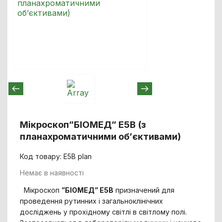
Мікроскоп”БІОМЕД” E5B (з
планахроматичними об’єктивами)
Код товару: E5B plan
Немає в наявності
Мікроскоп
”
БІОМЕД
”
E
5
B
призначений для
проведення рутинних і загальноклінічних
досліджень у прохідному світлі в світлому полі.