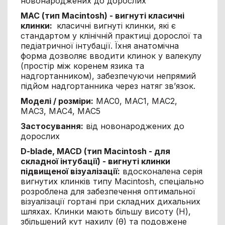
новонароджених до дорослих
MAC (тип Macintosh) - вигнуті класичні
клинки:
класичні вигнуті клинки, які є
стандартом у клінічній практиці дорослої та
педіатричної інтубації. Їхня анатомічна
форма дозволяє вводити клинок у валекулу
(простір між коренем язика та
надгортанником), забезпечуючи непрямий
підйом надгортанника через натяг зв’язок.
Моделі / розміри:
MAC0, MAC1, MAC2,
MAC3, MAC4, MAC5
Застосування:
від новонароджених до
дорослих
D-blade, MACD (тип Macintosh - для
складної інтубації) - вигнуті клинки
підвищеної візуалізації:
вдосконалена серія
вигнутих клинків типу Macintosh, спеціально
розроблена для забезпечення оптимальної
візуалізації гортані при складних дихальних
шляхах. Клинки мають більшу висоту (H),
збільшений кут нахилу (θ) та подовжене