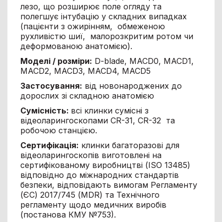
лезо, що розширює поле огляду та
полегшує інтубацію у складних випадках
(пацієнти з ожирінням, обмеженою
рухливістю шиї, малорозкритим ротом чи
деформованою анатомією).
Моделі / розміри:
D-blade, MACD0, MACD1,
MACD2, MACD3, MACD4, MACD5
Застосування:
від новонароджених до
дорослих зі складною анатомією
Сумісність:
всі клинки сумісні з
відеоларингоскопами CR-31, CR-32 та
робочою станцією.
Сертифікація:
клинки багаторазові для
відеоларингоскопів виготовлені на
сертифікованому виробництві (ISO 13485)
відповідно до міжнародних стандартів
безпеки, відповідають вимогам Регламенту
(ЄС) 2017/745 (MDR) та Технічного
регламенту щодо медичних виробів
(постанова КМУ №753).