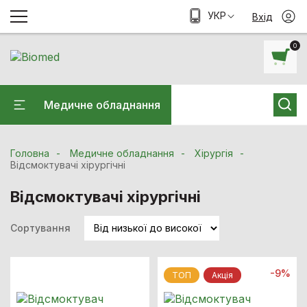
УКР
Вхід
0
Медичне обладнання
Головна
Медичне обладнання
Хiрургiя
Відсмоктувачі хірургічні
Відсмоктувачі хірургічні
Сортування
-9%
ТОП
Акцiя