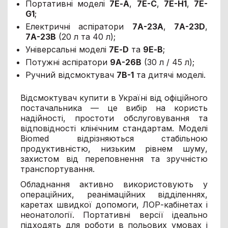
Портативні моделі
7Е-А
,
7E-C
,
7E-H1
,
7E-
G1
;
Електричні аспіратори
7А-23А
,
7А-23D
,
7А-23В
(20 л та 40 л);
Універсальні моделі
7Е-D
та
9Е-В
;
Потужні аспіратори
9А-26В
(30 л / 45 л);
Ручний відсмоктувач
7В-1
та дитячі моделі.
Відсмоктувач купити в Україні від офіційного
постачальника — це вибір на користь
надійності, простоти обслуговування та
відповідності клінічним стандартам. Моделі
Biomed відрізняються стабільною
продуктивністю, низьким рівнем шуму,
захистом від переповнення та зручністю
транспортування.
Обладнання активно використовують у
операційних, реанімаційних відділеннях,
каретах швидкої допомоги, ЛОР-кабінетах і
неонатології. Портативні версії ідеально
підходять для роботи в польових умовах і