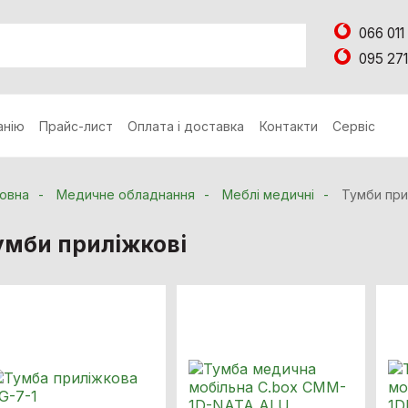
066 011
095 271
анію
Прайс-лист
Оплата і доставка
Контакти
Сервіс
овна
Медичне обладнання
Меблі медичні
Тумби при
умби приліжкові