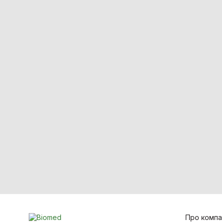
Термометри
Засоби захисту
Лабораторне обладнання
Лазерна хірургія
Ортопедія і травматологія
Стоматологія
Про компа