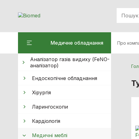
Медичне обладнання
Про комп
Аналізатор газів видиху (FeNO-
аналізатор)
Гол
Ендоскопічне обладнання
Т
Хiрургiя
Ларингоскопи
Кардiологiя
Медичні меблі