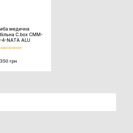
мба медична
більна C.box CMM-
-4-NATA ALU
 замовлення
 350 грн