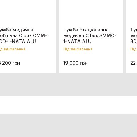
умба медична
Тумба стаціонарна
Ту
обільна C.box CMM-
медична C.box SMMC-
мо
DD-1-NATA ALU
1-NATA ALU
3D
ід замовлення
Під замовлення
Під
5 200 грн
19 090 грн
22