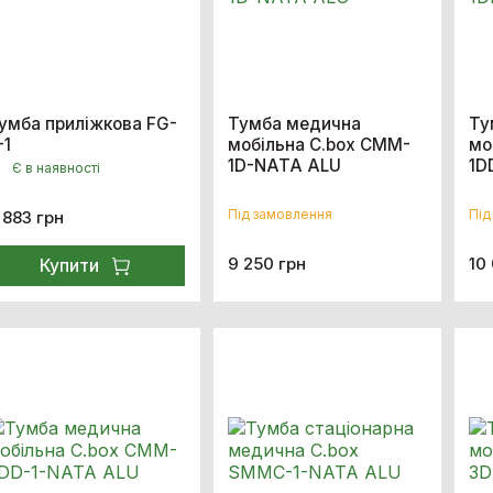
умба приліжкова FG-
Тумба медична
Ту
-1
мобільна C.box CMM-
мо
1D-NATA ALU
1D
Є в наявності
Під замовлення
Під
 883 грн
9 250 грн
10
Купити