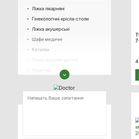
Ліжка лікарняні
Гінекологічні крісла-столи
Ліжка акушерські
Т
Шафи медичні
7
Каталки
Ліжка медичні дитячі
4
Кушетки
Тумби приліжкові
Меблі з нержавіючої сталі
Фізіотерапія
Офтальмологія
Обладнання для неонатології