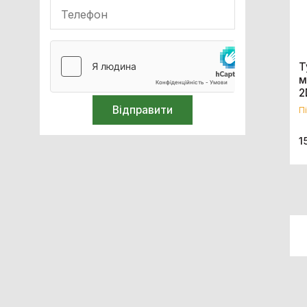
Обладнання для імобілізації
Реабілітація
Т
м
Кисневе обладнання
2
П
Апарати ШВЛ
1
Апарати наркозно-дихальні
Очищення та стерилізація
Білірубінометри
Компресори медичні
Спірометри / Пікфлуометри
Голкоспалювачі