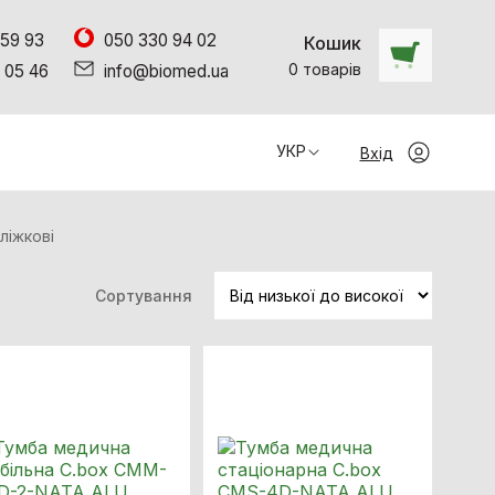
 59 93
050 330 94 02
Кошик
0
товарiв
 05 46
info@biomed.ua
УКР
Вхід
ліжкові
Сортування