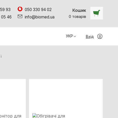
 59 93
050 330 94 02
Кошик
0
товарiв
 05 46
info@biomed.ua
УКР
Вхід
ї