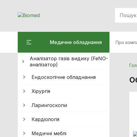
Медичне обладнання
Про комп
Аналізатор газів видиху (FeNO-
аналізатор)
Гол
Ендоскопічне обладнання
О
Хiрургiя
Ларингоскопи
Кардiологiя
Медичні меблі