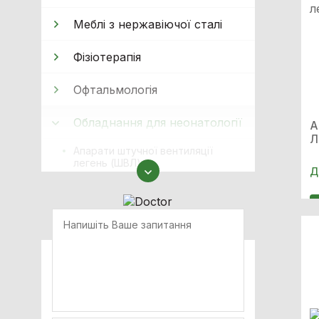
Меблі з нержавіючої сталі
Фізіотерапія
Офтальмологія
Обладнання для неонатології
А
Л
Апарати штучної вентиляції
легень (ШВЛ)
Д
Спеціалізований монітор для
новонароджених ВМ800В neo
Обігрівачі для
новонароджених
Інкубатори для
новонароджених
Обладнання для фототерапії
Ліжка дитячі