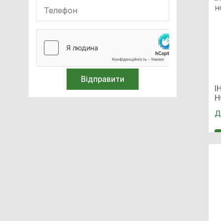
Білірубінометри
Обладнання для імобілізації
Реабілітація
Кисневе обладнання
І
Н
Апарати ШВЛ
Д
Апарати наркозно-дихальні
Очищення та стерилізація
Білірубінометри
Компресори медичні
Спірометри / Пікфлуометри