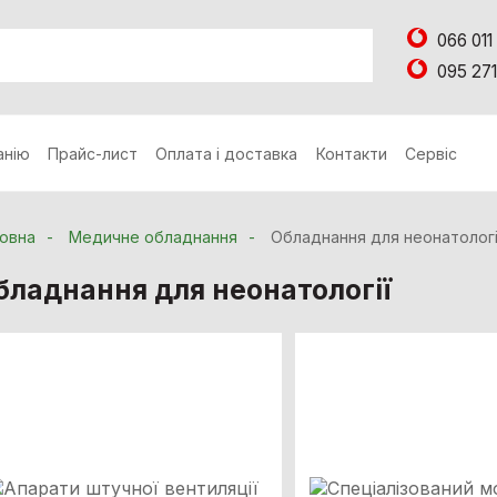
066 011
095 271
анію
Прайс-лист
Оплата і доставка
Контакти
Сервіс
овна
Медичне обладнання
Обладнання для неонатологі
бладнання для неонатології