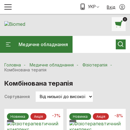
УКР
Вхід
0
Медичне обладнання
Головна
Медичне обладнання
Фізіотерапія
Комбінована терапія
Комбінована терапія
Сортування
-7%
-8%
Новинка
Акцiя
Новинка
Акцiя