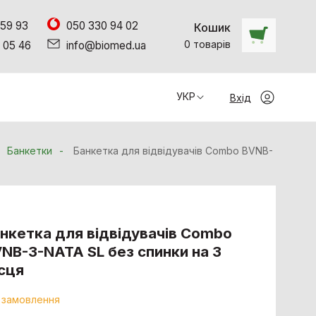
 59 93
050 330 94 02
Кошик
0
товарiв
 05 46
info@biomed.ua
УКР
Вхід
Банкетки
Банкетка для відвідувачів Combo BVNB-
нкетка для відвідувачів Combo
NB-3-NATA SL без спинки на 3
сця
 замовлення