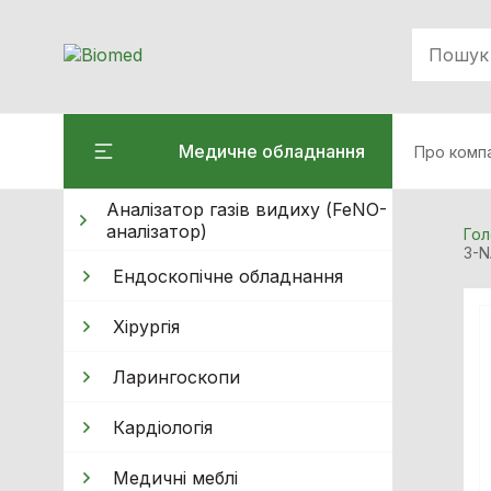
Медичне обладнання
Про комп
Аналізатор газів видиху (FeNO-
аналізатор)
Гол
3-N
Ендоскопічне обладнання
Хiрургiя
Ларингоскопи
Кардiологiя
Медичні меблі