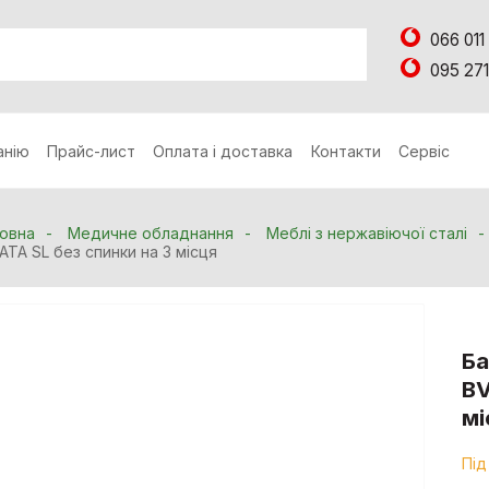
066 011
095 271
анію
Прайс-лист
Оплата і доставка
Контакти
Сервіс
овна
Медичне обладнання
Меблі з нержавіючої сталі
ATA SL без спинки на 3 місця
Ба
BV
мі
Під