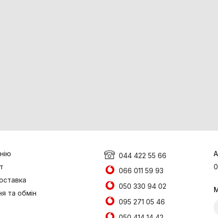
нію
А
044 422 55 66
т
0
066 011 59 93
доставка
050 330 94 02
М
я та обмін
095 271 05 46
050 414 14 42