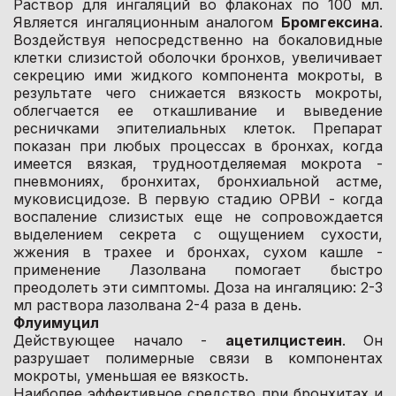
Раствор для ингаляций во флаконах по 100 мл.
Является ингаляционным аналогом
Бромгексина
.
Воздействуя непосредственно на бокаловидные
клетки слизистой оболочки бронхов, увеличивает
секрецию ими жидкого компонента мокроты, в
результате чего снижается вязкость мокроты,
облегчается ее откашливание и выведение
ресничками эпителиальных клеток. Препарат
показан при любых процессах в бронхах, когда
имеется вязкая, трудноотделяемая мокрота -
пневмониях, бронхитах, бронхиальной астме,
муковисцидозе. В первую стадию ОРВИ - когда
воспаление слизистых еще не сопровождается
выделением секрета с ощущением сухости,
жжения в трахее и бронхах, сухом кашле -
применение Лазолвана помогает быстро
преодолеть эти симптомы. Доза на ингаляцию: 2-3
мл раствора лазолвана 2-4 раза в день.
Флуимуцил
Действующее начало -
ацетилцистеин
. Он
разрушает полимерные связи в компонентах
мокроты, уменьшая ее вязкость.
Наиболее эффективное средство при бронхитах и