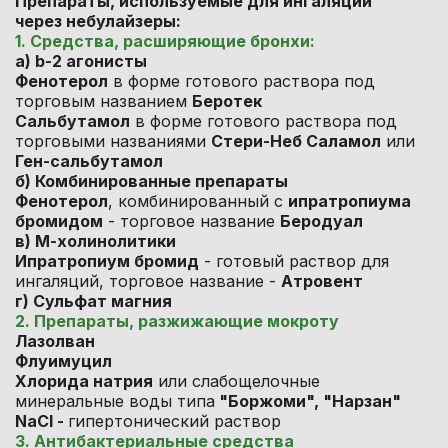
Препараты, используемые для ингаляций
через небулайзеры:
1. Средства, расширяющие бронхи:
а) b-2 агонисты
Фенотерол
в форме готового раствора под
торговым названием
Беротек
Сальбутамол
в форме готового раствора под
торговыми названиями
Стери-Неб Саламол
или
Ген-сальбутамол
б) Комбинированные препараты
Фенотерол
, комбинированный с
ипратропиума
бромидом
- торговое название
Беродуал
в) М-холинолитики
Ипратропиум бромид
- готовый раствор для
ингаляций, торговое название -
Атровент
г) Сульфат магния
2. Препараты, разжижающие мокроту
Лазолван
Флуимуцил
Хлорида натрия
или слабощелочные
минеральные воды типа
"Боржоми", "Нарзан"
NaCl -
гипертонический раствор
3. Антибактериальные средства