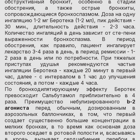
обструктивный бронхит, особенно в стадии
обострения, а также острые бронхиты,
сопровождающиеся бронхоспазмом. Доза на одну
ингаляцию 1-2 мг Беротека (1-2 мл), пик действия -
30 мин., длительность действия - 2-3 часа.
Количество ингаляций в день зависит от сте-пени
выраженности бронхоспазма. В период
обострения, как правило, пациент ингалирует
лекарство 3-4 раза в день, в период ремиссии - 1-
2 раза в день или по потребности. При тяжелых
приступах удушья рекомендуются частые
ингаляции Беротека - каждые 20 минут в первый
час, далее - с интервалом в 1 час до улучшения
состояния, а потом - каждые 4 часа.
По бронходилятирующему эффекту Беротек
превосходит Сальбутамол приблизительно в 4
раза. Преимущество небулизированного
b-2
агониста
перед обычным, дозированным в
аэрозольных баллончиках, в том, что первый
создает существенно большие концентрации в
мелких бронхах, в то время как основная доза
второго оседает в ротовой полости и, всасываясь
в кровь, вызывает сердцебиения, перебои в