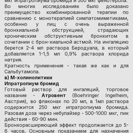
мкг ипратропиума бромида и 500 мкг фенотерола.
Во многих исследованиях было доказано
преимущество комбинированной терапии по
сравнению с монотерапией симпатомиметиками,
особенно у лиц с очень выраженной
бронхиальной обструкцией, страдающих
хроническим обструктивным бронхитом в
сочетании с брон-хиальной астмой. На ингаляцию
берется 2-4 мл раствора Беродуала, в который
добавляется 1-1,5 мл 0,9% раствора хлорида
натрия.
Кратность применения - такая же как и для
Сальбутамола.
в) М-холинолитики
Ипратропиум бромид
Готовый раствор для ингаляций, торговое
название -
Атровент
(Boehringer Ingelheim,
Австрия), во флаконах по 20 мл, в 1мл раствора
содержится 250 мкг ипратропиума бромида.
Разовая доза через небулайзер - 500-1000 мкг, пик
действия - 60-90 мин.
Бронхорасширяющий эффект продолжается до 5-
6 часов. Основным показанием для назначения