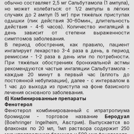
обычно составляет 2,5 мг Сальбутамола (1 ампула),
но может колебаться: от 1/2 ампулы в лёгких
случаях до 2 ампул (5 мг) при тяжёлых приступах
одышки (пик действия 30-60мин., длительность
действия - 4-6 часов). Количество ингаляций в
день зависит от степени выраженности
симптомов заболевания.
В период обострения, как правило, пациент
ингалирует лекарство 3-4 раза в день, в период
ремиссии - 1-2 раза в день или по потребности.
При тяжёлых обострениях бронхиальной астмы
рекомендуются частые ингаляции Сальбутамола -
каждые 20 минут в первый час (вплоть до
постоянной небулизации), далее - с интервалом в
1 час до выхода из приступа на фоне базисного
лечения основного заболевания.
б) Комбинированные препараты
Фенотерол
Фенотерол комбинированный с ипратропиума
бромидом - торговое название
Беродуал
(Boehringer Ingelheim, Австрия). Выпускается во
флаконах по 20 мл, 1мл раствора содержит 250