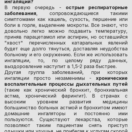
ингаляций?
В первую очередь -
острые респираторные
заболевания
, сопровождающиеся такими
симптомами как кашель, сухость, першение или
боли в горле, выделение мокроты. Все знают, что
довольно легко можно подавить температуру,
приняв парацетамол или аспирин, но оставшийся
"хвост" перечисленных катаральных явлений
будет еще долго тянуться, доставляя неудобства
больному и его окружению. Если же использовать
ингаляции, то, по целому ряду данных,
выздоровление наступит в 1,5-2 раза быстрее.
Другая группа заболеваний, при которых
ингаляции просто незаменимы -
хронические
воспалительные процессы дыхательных путей
(такие как хронический бронхит, бронхиальная
астма, хронический фарингит). В странах с
высоким уровнем развития медицины
большинство больных астмой и бронхитом имеют
домашние ингаляторы и постоянно ими
пользуются. Существуют лекарства, которые
позволяют таким пациентам снять приступ
одышки или удушья, не прибегая к услугам скорой