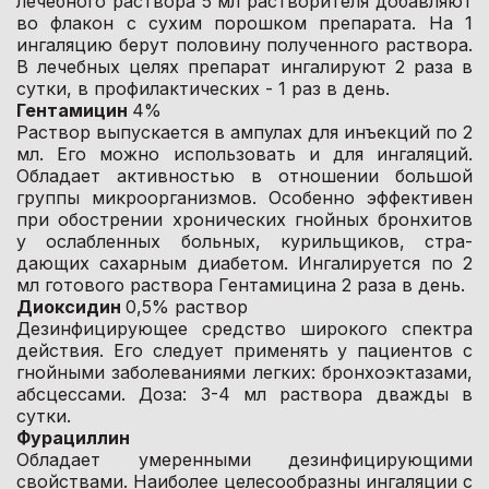
лечебного раствора 5 мл растворителя добавляют
во флакон с сухим порошком препарата. На 1
ингаляцию берут половину полученного раствора.
В лечебных целях препарат ингалируют 2 раза в
сутки, в профилактических - 1 раз в день.
Гентамицин
4%
Раствор выпускается в ампулах для инъекций по 2
мл. Его можно использовать и для ингаляций.
Обладает активностью в отношении большой
группы микроорганизмов. Особенно эффективен
при обострении хронических гнойных бронхитов
у ослабленных больных, курильщиков, стра-
дающих сахарным диабетом. Ингалируется по 2
мл готового раствора Гентамицина 2 раза в день.
Диоксидин
0,5% раствор
Дезинфицирующее средство широкого спектра
действия. Его следует применять у пациентов с
гнойными заболеваниями легких: бронхоэктазами,
абсцессами. Доза: 3-4 мл раствора дважды в
сутки.
Фурациллин
Обладает умеренными дезинфицирующими
свойствами. Наиболее целесообразны ингаляции с