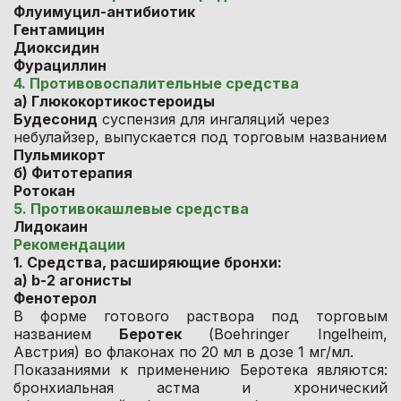
Флуимуцил-антибиотик
Гентамицин
Диоксидин
Фурациллин
4. Противовоспалительные средства
а) Глюкокортикостероиды
Будесонид
суспензия для ингаляций через
небулайзер, выпускается под торговым названием
Пульмикорт
б) Фитотерапия
Ротокан
5. Противокашлевые средства
Лидокаин
Рекомендации
1. Средства, расширяющие бронхи:
а) b-2 агонисты
Фенотерол
В форме готового раствора под торговым
названием
Беротек
(Boehringer Ingelheim,
Австрия) во флаконах по 20 мл в дозе 1 мг/мл.
Показаниями к применению Беротека являются:
бронхиальная астма и хронический