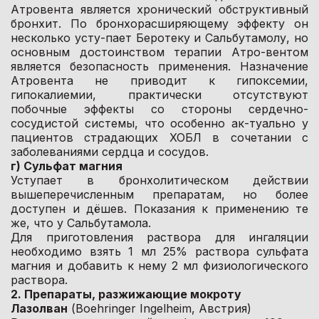
Атровента является хронический обструктивный
бронхит. По бронхорасширяющему эффекту он
несколько усту-пает Беротеку и Сальбутамолу, но
основным достоинством терапии Атро-вентом
является безопасность применения. Назначение
Атровента не приводит к гипоксемии,
гипокалиемии, практически отсутствуют
побочные эффекты со стороны сердечно-
сосудистой системы, что особенно ак-туально у
пациентов страдающих ХОБЛ в сочетании с
заболеваниями сердца и сосудов.
г) Сульфат магния
Уступает в бронхолитическом действии
вышеперечисленным препаратам, но более
доступен и дёшев. Показания к применению те
же, что у Сальбутамола.
Для приготовления раствора для ингаляции
необходимо взять 1 мл 25% раствора сульфата
магния и добавить к нему 2 мл физиологического
раствора.
2. Препараты, разжижающие мокроту
Лазолван
(Boehringer Ingelheim, Австрия)