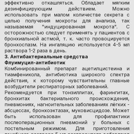
эффективно откашляться. Обладает мягким
дезинфицирующим действием. Можно
использовать при малом количестве секрета с
целью получения мокроты для анализа, так
называемая "индуцированная мокрота". С
осторожностью следует применять у пациентов с
бронхиальной астмой, т. к. часто провоцируется
бронхоспазм. На ингаляцию используется 4-5 мл
раствора 1-2 раза в день.
3. Антибактериальные средства
Флуимуцил-антибиотик
Комбинированный препарат ацетилцистеина и
тиамфеникола, антибиотика широкого спектра
действия, к которому чувствительны главные
возбудители респираторных заболеваний.
Рекомендуется при тонзиллитах, фарингитах,
бронхитах бактериального происхождения,
пневмониях, нагноительных заболеваниях лёгких -
абсцессах, бронхоэктазах, муковисцидозе. Может
быть использован для профилактики
послеоперационных пневмоний у больных с
постельным режимом. Для приготовления