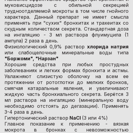
муковисцидозе с обильной секрецией
трудноотделяемой мокроты в том числе гнойного
характера. Данный препарат не имеет смысла
применять при "сухих" бронхитах и трахеитах со
скудным количеством секрета. Стандартная доза
на ингаляцию - 3 мл раствора флуимуцила (1
ампула) 2 раза в день.
Физиологический 0,9% раствор
хлорида натрия
или слабощелочные минеральные воды типа
"Боржоми", "Нарзан"
Хорошие средства при любых простудных
заболеваниях и легких формах бронхита и астмы.
Увлажняют слизистую оболочку на всем ее
протяжении от ротоглотки до мелких бронхов,
смягчая катаральные явления, и увеличивают
жидкую часть бронхиального секрета. Берётся 3
мл раствора на ингаляцию (минеральную воду
необходимо отстоять до дегазации). Применять
3-4 раза в день.
Гипертонический раствор
NaCl
(3 или 4%)
Главное показание к применению - вязкая
мокрота в бронхах с невозможностью