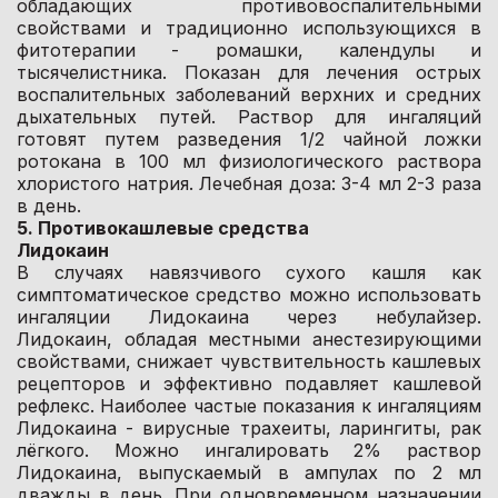
обладающих противовоспалительными
свойствами и традиционно использующихся в
фитотерапии - ромашки, календулы и
тысячелистника. Показан для лечения острых
воспалительных заболеваний верхних и средних
дыхательных путей. Раствор для ингаляций
готовят путем разведения 1/2 чайной ложки
ротокана в 100 мл физиологического раствора
хлористого натрия. Лечебная доза: 3-4 мл 2-3 раза
в день.
5. Противокашлевые средства
Лидокаин
В случаях навязчивого сухого кашля как
симптоматическое средство можно использовать
ингаляции Лидокаина через небулайзер.
Лидокаин, обладая местными анестезирующими
свойствами, снижает чувствительность кашлевых
рецепторов и эффективно подавляет кашлевой
рефлекс. Наиболее частые показания к ингаляциям
Лидокаина - вирусные трахеиты, ларингиты, рак
лёгкого. Можно ингалировать 2% раствор
Лидокаина, выпускаемый в ампулах по 2 мл
дважды в день. При одновременном назначении