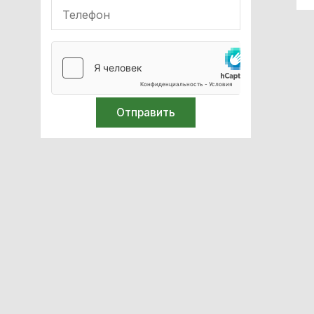
Аппараты наркозно-
дыхательные
Офтальмология
Оборудование для
неонатологии
ИВЛ
Мебель с нержавеющей стали
Оборудование для
иммобилизации
Кислородное оборудование
Реабілітація
Стерилизация