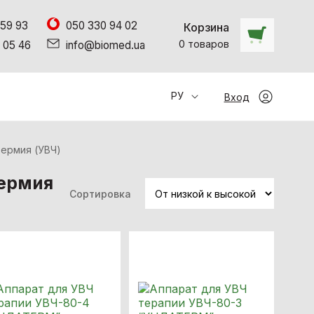
 59 93
050 330 94 02
Корзина
0
товаров
 05 46
info@biomed.ua
РУ
Вход
ермия (УВЧ)
термия
Сортировка