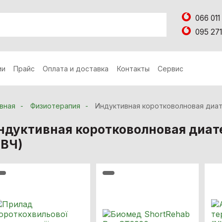
066 011
095 271
ии
Прайс
Оплата и доставка
Контакты
Сервис
вная
Физиотерапия
Индуктивная коротковолновая диат
ндуктивная коротковолновая диа
УВЧ)