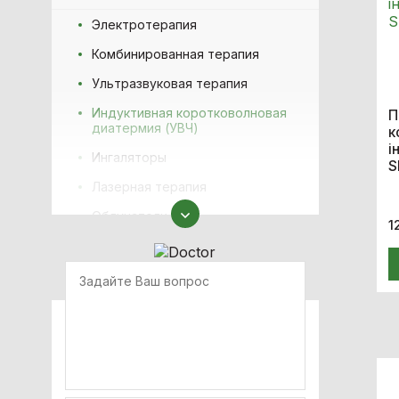
Электротерапия
Комбинированная терапия
Ультразвуковая терапия
Индуктивная коротковолновая
П
диатермия (УВЧ)
к
і
Ингаляторы
S
Лазерная терапия
Облучатели
1
физиотерапевтические
Приборы для массажа
Комплектующие
Ударно-хвильова терапія
(SWT)
Компресійна терапія
ТЕКАР-терапія