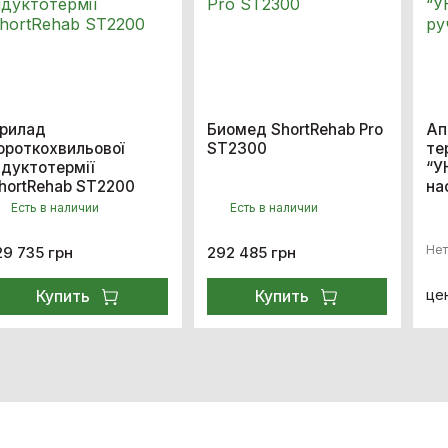
рилад
Биомед ShortRehab Pro
Ап
ороткохвильової
ST2300
те
ндуктотермії
“У
hortRehab ST2200
на
Есть в наличии
Есть в наличии
Нет
29 735 грн
292 485 грн
це
Купить
Купить