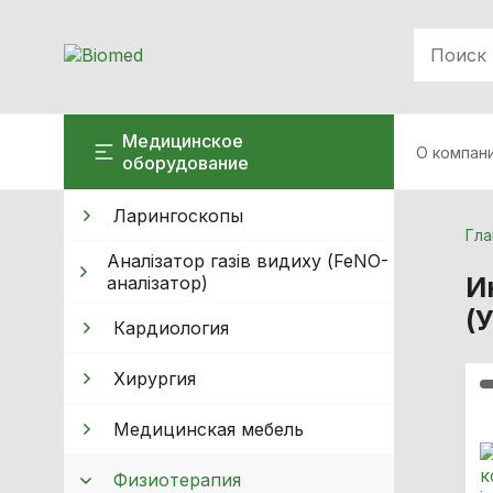
Медицинское
О компан
оборудование
Ларингоскопы
Гла
Аналізатор газів видиху (FeNO-
И
аналізатор)
(
Кардиология
Хирургия
Медицинская мебель
Физиотерапия