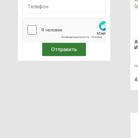
Аппараты наркозно-
дыхательные
Офтальмология
Оборудование для
А
неонатологии
И
ИВЛ
Н
Мебель с нержавеющей стали
4
Оборудование для
иммобилизации
Кислородное оборудование
Реабілітація
Стерилизация