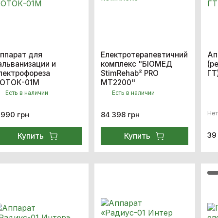
ппарат для
Електротерапевтичний
Ап
альванизации и
комплекс "БІОМЕД
(р
лектрофореза
StimRehab² PRO
ГТ
ОТОК-01М
MT2200"
Есть в наличии
Есть в наличии
Нет
 990 грн
84 398 грн
39
Купить
Купить