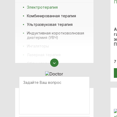
Электротерапия
Комбинированная терапия
Ультразвуковая терапия
А
Индуктивная коротковолновая
г
диатермия (УВЧ)
э
П
Ингаляторы
Лазерная терапия
7
Облучатели
физиотерапевтические
Приборы для массажа
Комплектующие
Ударно-хвильова терапія
(SWT)
Компресійна терапія
ТЕКАР-терапія