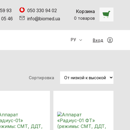
 59 93
050 330 94 02
Корзина
0
товаров
 05 46
info@biomed.ua
РУ
Вход
Сортировка