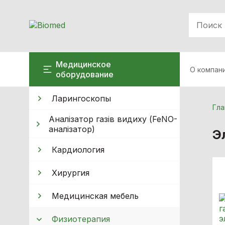
Медицинское
О компан
оборудование
Ларингоскопы
Гла
Аналізатор газів видиху (FeNO-
аналізатор)
Э
Кардиология
Хирургия
Медицинская мебель
Физиотерапия