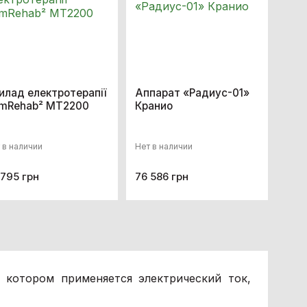
илад електротерапії
Аппарат «Радиус-01»
imRehab² MT2200
Кранио
 в наличии
Нет в наличии
 795 грн
76 586 грн
 котором применяется электрический ток,