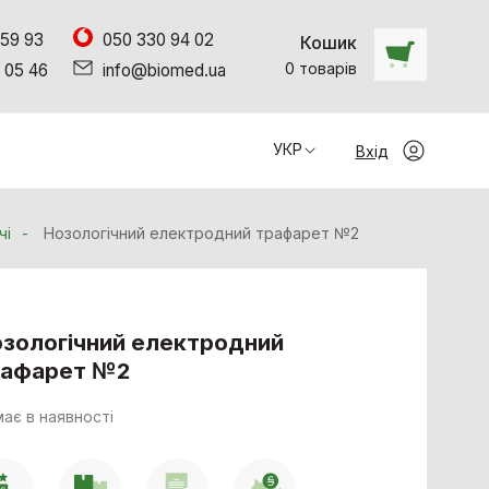
 59 93
050 330 94 02
Кошик
0
товарiв
 05 46
info@biomed.ua
УКР
Вхід
чі
Нозологічний електродний трафарет №2
зологічний електродний
рафарет №2
ає в наявності