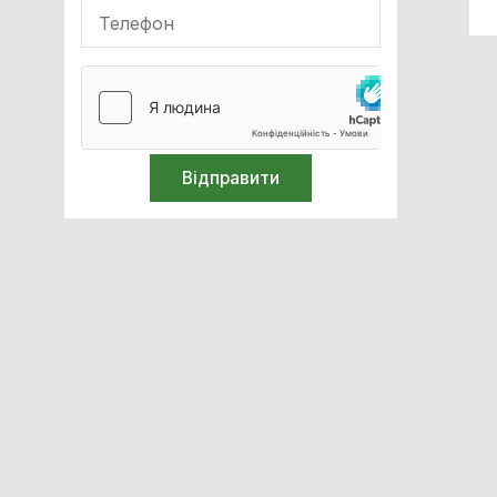
Ударно-хвильова терапія
(SWT)
Компресійна терапія
ТЕКАР-терапія
Офтальмологія
Обладнання для неонатології
Обладнання для імобілізації
Реабілітація
Кисневе обладнання
Апарати ШВЛ
Апарати наркозно-дихальні
Очищення та стерилізація