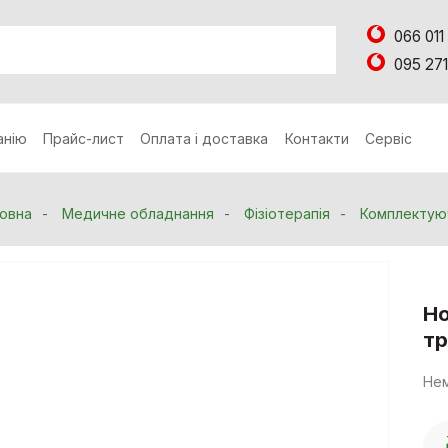
066 011
095 271
анію
Прайс-лист
Оплата і доставка
Контакти
Сервіс
овна
Медичне обладнання
Фізіотерапія
Комплектую
Но
т
Нем