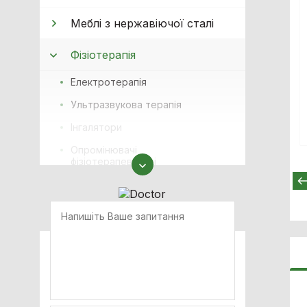
Меблі з нержавіючої сталі
Фізіотерапія
Електротерапiя
Ультразвукова терапiя
Інгалятори
Опромінювачі
фізіотерапевтичні
Комбінована терапія
Індуктивна короткохвильова
діатермія (УВЧ терапія)
Прилади для масажу
Лазерна терапія
Комплектуючі