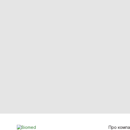
Білірубінометри
Компресори медичні
Спірометри / Пікфлуометри
Голкоспалювачі
Термометри
Засоби захисту
Лабораторне обладнання
Лазерна хірургія
Ортопедія і травматологія
Про компа