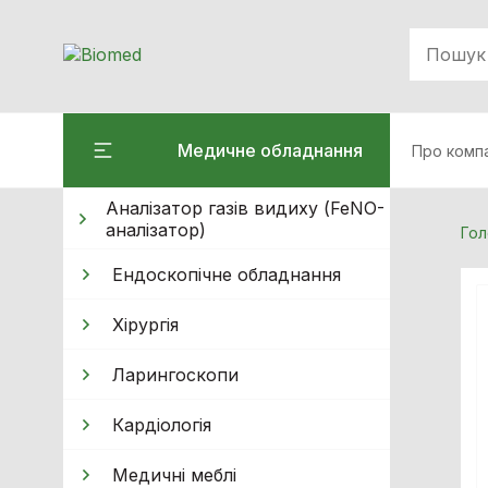
Медичне обладнання
Про комп
Аналізатор газів видиху (FeNO-
аналізатор)
Гол
Ендоскопічне обладнання
Хiрургiя
Ларингоскопи
Кардiологiя
Медичні меблі