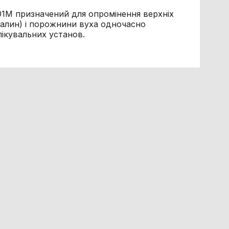
1М призначений для опромінення верхніх
далин) і порожнини вуха одночасно
лікувальних установ.