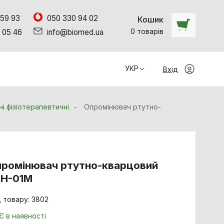
 59 93
050 330 94 02
Кошик
0
товарiв
 05 46
info@biomed.ua
УКР
Вхід
і фізіотерапевтичні
Опромінювач ртутно-
ромінювач ртутно-кварцовий
ГН-01М
 товару: 3802
Є в наявності