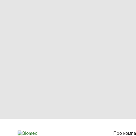
Білірубінометри
Компресори медичні
Спірометри / Пікфлуометри
Голкоспалювачі
Термометри
Засоби захисту
Лабораторне обладнання
Лазерна хірургія
Ортопедія і травматологія
Про компа