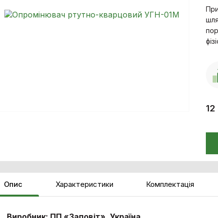
При
шля
пор
фіз
12
Опис
Характеристики
Комплектація
Виробник: ПП «Заповіт», Україна