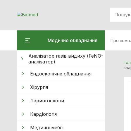
Медичне обладнання
Про комп
Аналізатор газів видиху (FeNO-
аналізатор)
Гол
ква
Ендоскопічне обладнання
Хiрургiя
Ларингоскопи
Кардiологiя
Медичні меблі