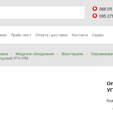
066 011
095 271
анію
Прайс-лист
Оплата і доставка
Контакти
Сервіс
овна
Медичне обладнання
Фізіотерапія
Опромінювач
рцовий УГН-01М
Оп
У
Код