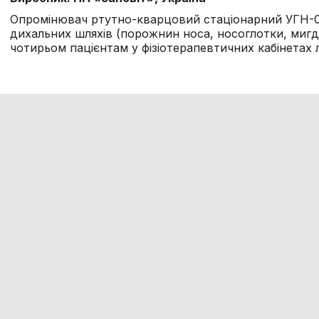
Опромінювач ртутно-кварцовий стаціонарний УГН-0
дихальних шляхів (порожнин носа, носоглотки, миг
чотирьом пацієнтам у фізіотерапевтичних кабінетах 