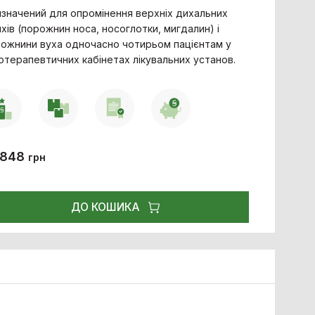
значений для опромінення верхніх дихальних
хів (порожнин носа, носоглотки, мигдалин) і
ожнини вуха одночасно чотирьом пацієнтам у
іотерапевтичних кабінетах лікувальних установ.
 848
грн
ДО КОШИКА