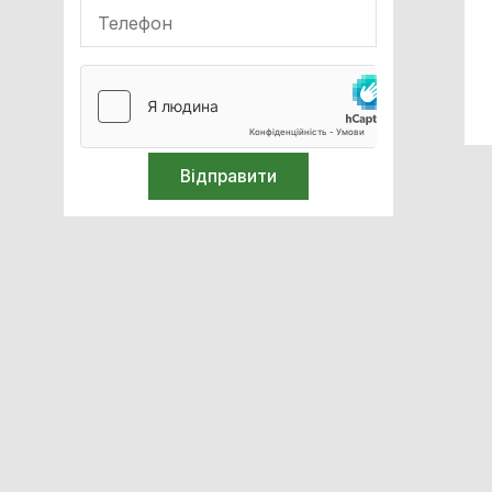
Ударно-хвильова терапія
(SWT)
Компресійна терапія
ТЕКАР-терапія
Офтальмологія
Обладнання для неонатології
Обладнання для імобілізації
Реабілітація
Кисневе обладнання
Апарати ШВЛ
Апарати наркозно-дихальні
Очищення та стерилізація