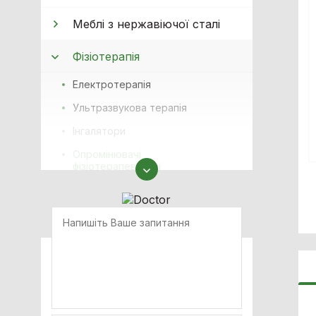
Меблі з нержавіючої сталі
Фізіотерапія
Електротерапiя
Ультразвукова терапiя
Інгалятори
Опромінювачі
фізіотерапевтичні
Комбінована терапія
Індуктивна короткохвильова
діатермія (УВЧ терапія)
Прилади для масажу
Лазерна терапія
Комплектуючі