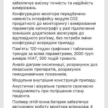
забезпечує високу точність та надійність
вимірювань.
Конфігурацією монітора передбачено
наявність інтерфейсу модуля СО2
придатного до моніторингу і вимірювання
параметрів капнографії у разі підключенні
зовнішніх додаткових аксесуарів до
відповідного роз’єму, без потреби зміни
конфігурації всередині приладу.
Пам'ять: 120-годин графічних і табличних
трендів за всіма параметрами, 2000 груп
вимірів НІАТ, 500 подій тривоги.
Аналіз діаграм оксигенації, розрахунок доз
лікарських препаратів, розрахунок
гемодинамічних показників.
Модульна внутрішня конструкція приладу.
Акустична і візуальна тривоги своєчасно
повідомляють при погіршення стану
пацієнта.
Полімер літій-іонна батарея забезпечує
автономну роботу монітора впродовж 4