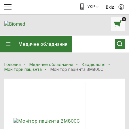
УКР
Вхід
0
Медичне обладнання
Головна
Медичне обладнання
Кардiологiя
Монітори пацієнта
Монітор пацієнта ВМ800С