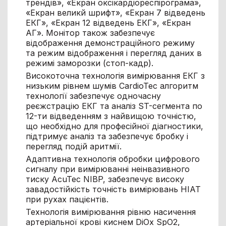
трендів», «Екран оксікардіореспірограма»,
«Екран великй шрифт», «Екран 7 відведень
ЕКГ», «Екран 12 відведень ЕКГ», «Екран
АГ». Монітор також забезпечує
відображення демонстраційного режиму
та режим відображення і перегляд даних в
режимі заморозки (стоп-кадр).
Високоточна технологія вимірювання ЕКГ з
низьким рівнем шумів CardioTec алгоритм
технології забезпечує одночасну
реєжстрацію ЕКГ та аналіз ST-сегмента по
12-ти відведенням з найвищою точністю,
що необхідно для професійної діагностики,
підтримує аналіз та забезпечує бробку і
перегляд подій аритмії.
Адаптивна технологія обробки цифрового
сигналу при вимірюванні неінвазивного
тиску AcuTec NIBP, забезпечує високу
завадостійкість точність вимірювань НІАТ
при рухах пацієнтів.
Технологія вимірювання рівню насичення
артеріальної крові киснем DiOx SpO2,