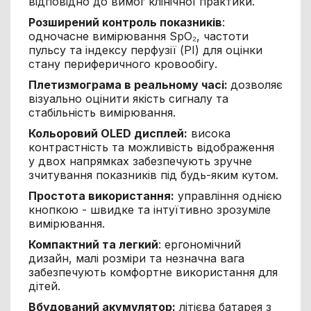
відповідно до вимог клінічної практики.
Розширений контроль показників
:
одночасне вимірювання SpO₂, частоти
пульсу та індексу перфузії (PI) для оцінки
стану периферичного кровообігу.
Плетизмограма в реальному часі:
дозволяє
візуально оцінити якість сигналу та
стабільність вимірювання.
Кольоровий OLED дисплей:
висока
контрастність та можливість відображення
у двох напрямках забезпечують зручне
зчитування показників під будь-яким кутом.
Простота використання:
управління однією
кнопкою - швидке та інтуїтивно зрозуміле
вимірювання.
Компактний та легкий
: ергономічний
дизайн, малі розміри та незначна вага
забезпечують комфортне використання для
дітей.
Вбудований акумулятор:
літієва батарея з