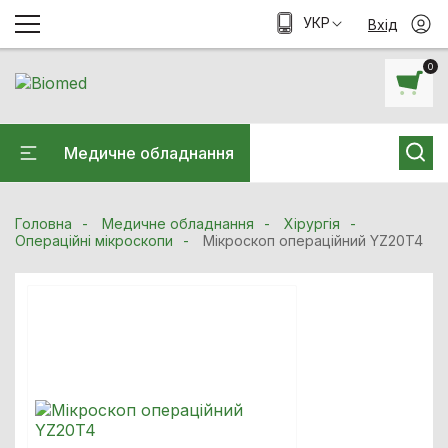
УКР
Вхід
0
Медичне обладнання
Головна
Медичне обладнання
Хiрургiя
Операційні мікроскопи
Мікроскоп операційний YZ20T4