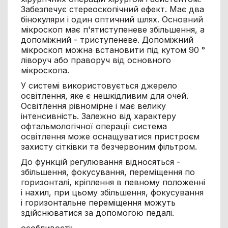
Забезпечує стереоскопічний ефект. Має два
бінокуляри і один оптичний шлях. Основний
мікроскоп має п'ятиступеневе збільшення, а
допоміжний - триступеневе. Допоміжний
мікроскоп можна встановити під кутом 90 °
ліворуч або праворуч від основного
мікроскопа.
У системі використовується джерело
освітлення, яке є нешкідливим для очей.
Освітлення рівномірне і має велику
інтенсивність. Залежно від характеру
офтальмологічної операції система
освітлення може оснащуватися пристроєм
захисту сітківки та безчервоним фільтром.
До функцій регулювання відносяться -
збільшення, фокусування, переміщення по
горизонталі, кріплення в певному положенні
і нахил, при цьому збільшення, фокусування
і горизонтальне переміщення можуть
здійснюватися за допомогою педалі.
особливості: