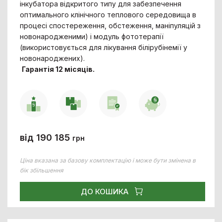
інкубатора відкритого типу для забезпечення
оптимального клінічного теплового середовища в
процесі спостереження, обстеження, маніпуляцій з
новонародженими) і модуль фототерапії
(використовується для лікування білірубінемії у
новонароджених).
Гарантія 12 місяців.
від 190 185
грн
Ціна вказана за базову комплектацію і може бути змінена в
бік збільшення
ДО КОШИКА