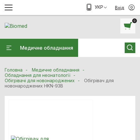
УКР
Вхід
0
Медичне обладнання
Головна
Медичне обладнання
Обладнання для неонатології
Обігрівачі для новонароджених
Обігрівач для
новонароджених HKN-93В