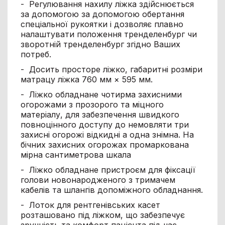
- Регулювання нахилу ліжка здійснюється
за допомогою за допомогою обертання
спеціальної рукоятки і дозволяє плавно
налаштувати положення тренделенбург чи
зворотній тренделенбург згідно Ваших
потреб.
- Досить просторе ліжко, габаритні розміри
матрацу ліжка 760 мм × 595 мм.
- Ліжко обладнане чотирма захисними
огорожами з прозорого та міцного
матеріалу, для забезпечення швидкого
повноцінного доступу до немовляти три
захисні огорожі відкидні а одна знімна. На
бічних захисних огорожах промаркована
мірна сантиметрова шкала
- Ліжко обладнане пристроєм для фіксації
голови новонародженого з тримачем
кабелів та шлангів допоміжного обладнання.
- Лоток для рентгенівських касет
розташовано під ліжком, що забезпечує
зручність та комфорт пацієнта під час