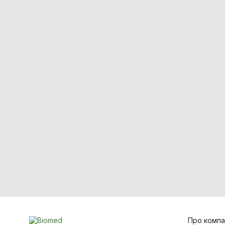
Лазерна хірургія
Ортопедія і травматологія
Стоматологія
Про компа