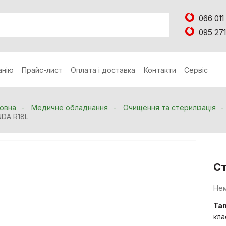
066 011
095 271
анію
Прайс-лист
Оплата і доставка
Контакти
Сервіс
овна
Медичне обладнання
Очищення та стерилізація
DA R18L
Ст
Нем
Ta
кла