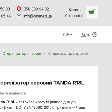
 59 93
050 330 94 02
Кошик
0
товарiв
 05 46
info@biomed.ua
УКР
Вхід
Стерилізатори парові
Стерилізатор паровий
ерилізатор паровий TANDA R18L
ає в наявності
nda
R18
L
–
автоклав класу N (відповідно до
сифікації ДСТУ EN 13060: 2015). Призначений для