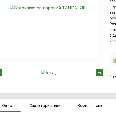
сте
неу
зав
без
Роз
клі
від
кос
1
г
Опис
Характеристики
Комплектація