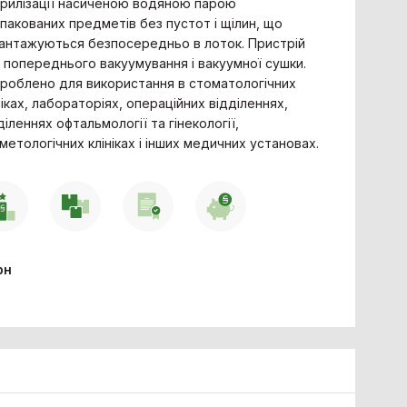
рилізації насиченою водяною парою
пакованих предметів без пустот і щілин, що
антажуються безпосередньо в лоток. Пристрій
 попереднього вакуумування і вакуумної сушки.
роблено для використання в стоматологічних
ніках, лабораторіях, операційних відділеннях,
діленнях офтальмології та гінекології,
метологічних клініках і інших медичних установах.
рн