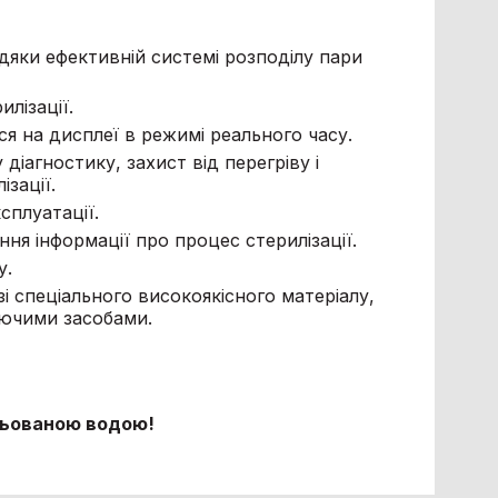
яки ефективній системі розподілу пари
лізації.
ся на дисплеї в режимі реального часу.
іагностику, захист від перегріву і
зації.
сплуатації.
ня інформації про процес стерилізації.
у.
і спеціального високоякісного матеріалу,
куючими засобами.
ильованою водою!