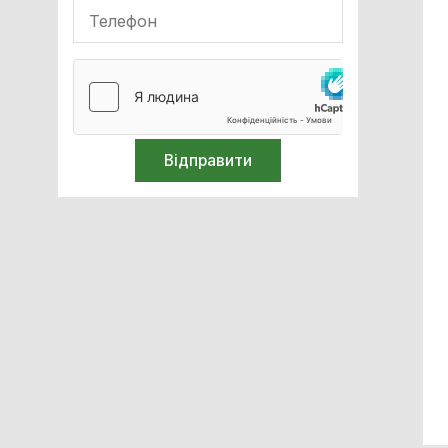
Ультразвукові ванни
Стерилізатори парові
Миючі машини
Білірубінометри
Компресори медичні
Спірометри / Пікфлуометри
Голкоспалювачі
Термометри
Засоби захисту
Лабораторне обладнання