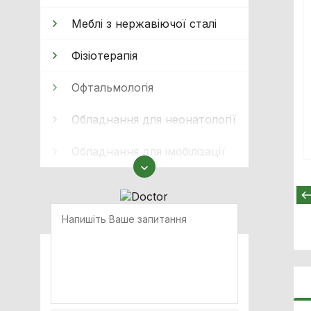
Меблі з нержавіючої сталі
Фізіотерапія
Офтальмологія
Обладнання для неонатології
Обладнання для імобілізації
Реабілітація
Кисневе обладнання
Апарати ШВЛ
Апарати наркозно-дихальні
Очищення та стерилізація