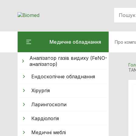
Медичне обладнання
Про комп
Аналізатор газів видиху (FeNO-
аналізатор)
Гол
TAN
Ендоскопічне обладнання
Хiрургiя
Ларингоскопи
Кардiологiя
Медичні меблі