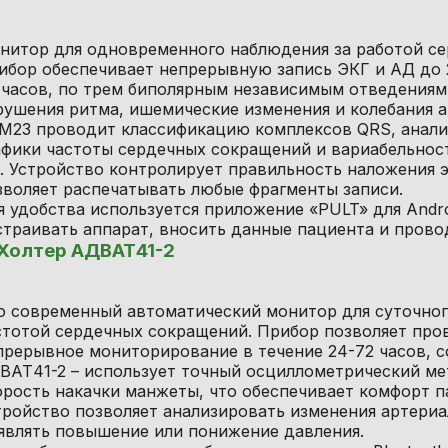
нитор для одновременного наблюдения за работой сер
ибор обеспечивает непрерывную запись ЭКГ и АД до 2
 часов, по трем биполярным независимым отведениям,
рушения ритма, ишемические изменения и колебания а
M23 проводит классификацию комплексов QRS, анализ
афики частоты сердечных сокращений и вариабельност
. Устройство контролирует правильность наложения 
зволяет распечатывать любые фрагменты записи.
я удобства используется приложение «PULT» для Androi
страивать аппарат, вносить данные пациента и пров
Холтер АДВАТ41-2
о современный автоматический монитор для суточног
стотой сердечных сокращений. Прибор позволяет пров
прерывное мониторирование в течение 24-72 часов, со
ВАТ41-2 – использует точный осциллометрический ме
орость накачки манжеты, что обеспечивает комфорт п
тройство позволяет анализировать изменения артериа
являть повышение или понижение давления.