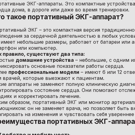
ртативные ЭКГ-аппараты. Это компактные устройства
рдца дома, в дороге или даже во время тренировки.
то такое портативный ЭКГ-аппарат?
ртативный ЭКГ – это компактная версия традиционно
блюдения за сердечной деятельностью в любых услови
 имеет небольшие размеры, работает от батареи или а
артфон или компьютер.
к правило, существуют два типа:
остые
домашние устройства
– небольшие, с одним и
фиксировать основные показатели работы сердца.
лее
профессиональные модели
– имеют 6 или 12 отв
и врачей, которые выезжают к пациентам.
кие аппараты не заменяют полную клиническую диагн
нтролировать состояние сердца. Они помогают отслеж
адиях и корректировать лечение.
ким образом, портативный ЭКГ или монитор артериал
мощником: он не заменяет врача, но позволяет быть 
агировать на изменения и чувствовать себя увереннее
реимущества портативных ЭКГ-аппара
 Удобство и мобильность