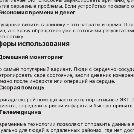
ртативные ЭКГ способны зафиксировать аритмию, фи
угие серьезные проблемы. Если устройство показало от
 Экономия времени и денег
гулярные визиты в клинику – это затраты и время. По
ма, а к врачу обращаться уже с готовыми результатам
агностику.
феры использования
 Домашний мониторинг
о самый популярный вариант. Люди с сердечно-сосуд
нтролировать свое состояние, вести дневник измерен
лезно после инфаркта или операций на сердце.
 Скорая помощь
бригаде скорой помощи часто есть портативные ЭКГ. 
циента, определить риски инфаркта и быстро принять
 Телемедицина
временные технологии позволяют отправить данные вр
туально для людей в отдаленных районах, где нет дос