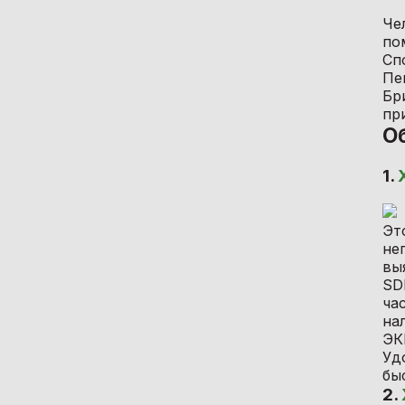
Че
по
Сп
Пе
Бр
пр
О
1.
Эт
не
вы
SD
ча
на
ЭК
Уд
бы
2.