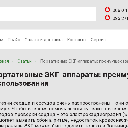
066 011
095 271
ии
Прайс
Оплата и доставка
Контакты
Сервис
вная
Статьи
Портативные ЭКГ-аппараты: преимущества
ортативные ЭКГ-аппараты: преим
спользования
лезни сердца и сосудов очень распространены – они 
мире. Чтобы вовремя помочь человеку, важно вовремя
тодов проверки сердца – это электрокардиография (ЭК
могает выявить сбои в ритме, недостаток кровоснабж
ли раньше ЭКГ можно было сделать только в больнице