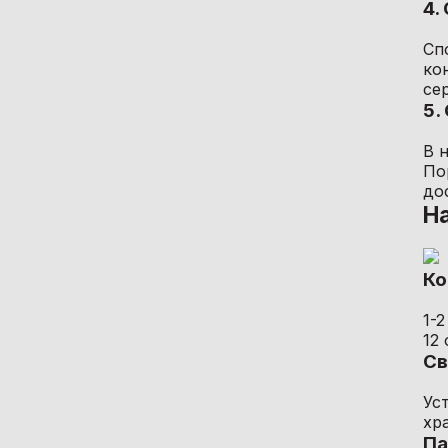
4.
Сп
ко
се
5.
В 
По
до
На
Ко
1-
12
Св
Ус
хр
Па