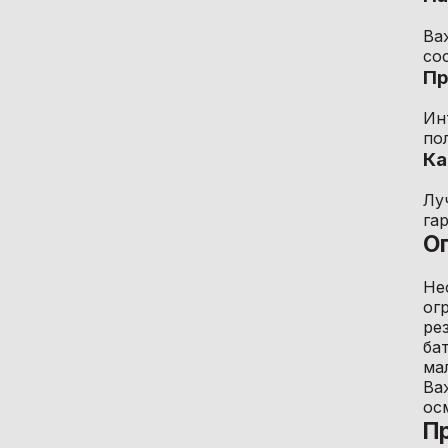
Ва
со
Пр
Ин
по
Ка
Лу
га
О
Не
ог
ре
ба
ма
Ва
ос
П