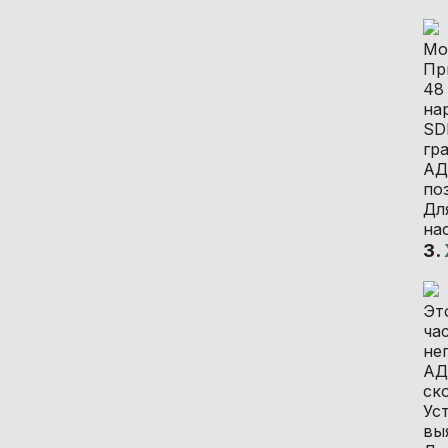
Мо
Пр
48
на
SD
гр
АД
по
Дл
на
3.
Эт
ча
не
АД
ск
Ус
вы