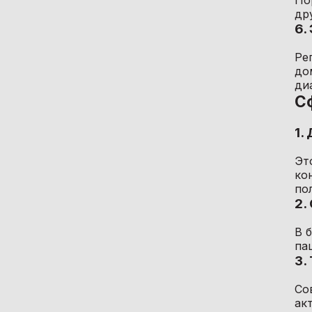
По
др
Эндоскопическое
6.
оборудование
Ре
до
ди
С
1.
Эт
ко
по
2.
В 
па
3.
Со
ак