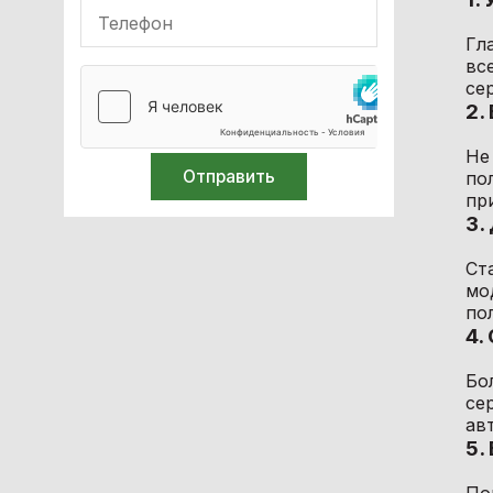
Лабораторное оборудование
Гл
вс
Спирометры / Пикфлуометры
се
2.
Билирубинометры
Не
по
Иглосжигатели
пр
3.
Термометры
Ст
Средства защиты
мо
по
4.
Ортопедия и травматология
Бо
Лазерная хирургия
се
ав
Компрессоры медицинские
5.
Стоматология