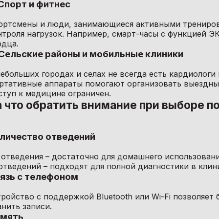
 Спорт и фитнес
ортсмены и люди, занимающиеся активными тренировк
нтроля нагрузок. Например, смарт-часы с функцией Э
рдца.
 Сельские районы и мобильные клиники
небольших городах и селах не всегда есть кардиологи
ртативные аппараты помогают организовать выездные
ступ к медицине ограничен.
 что обратить внимание при выборе п
личество отведений
2 отведения – достаточно для домашнего использовани
 отведений – подходят для полной диагностики в кли
язь с телефоном
тройство с поддержкой Bluetooth или Wi-Fi позволяет
анить записи.
мять