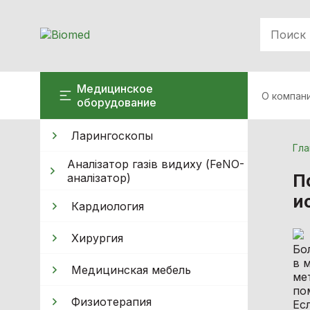
Медицинское
О компан
оборудование
Ларингоскопы
Гла
Аналізатор газів видиху (FeNO-
П
аналізатор)
и
Кардиология
Хирургия
Бо
в 
Медицинская мебель
ме
по
Физиотерапия
Ес