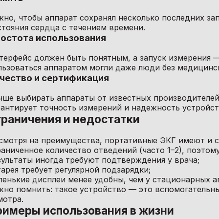
жно, чтобы аппарат сохранял несколько последних за
стояния сердца с течением времени.
остота использования
терфейс должен быть понятным, а запуск измерения —
льзоваться аппаратом могли даже люди без медицинск
чество и сертификация
чше выбирать аппараты от известных производителей
рантирует точность измерений и надежность устройст
граничения и недостатки
смотря на преимущества, портативные ЭКГ имеют и с
раниченное количество отведений (часто 1–2), поэтому
зультаты иногда требуют подтверждения у врача;
тарея требует регулярной подзарядки;
ленькие дисплеи менее удобны, чем у стационарных а
жно помнить: такое устройство — это вспомогательны
мотра.
римеры использования в жизни