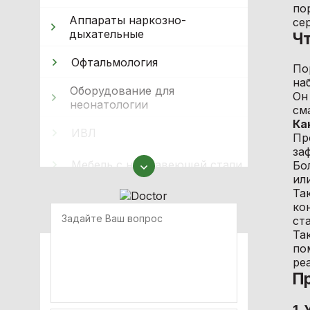
по
Аппараты наркозно-
се
дыхательные
Ч
Офтальмология
По
на
Оборудование для
Он
неонатологии
см
Ка
ИВЛ
Пр
за
Мебель с нержавеющей стали
Бо
ил
Оборудование для
Та
иммобилизации
ко
ст
Та
Кислородное оборудование
по
ре
Реабілітація
П
Стерилизация
1.