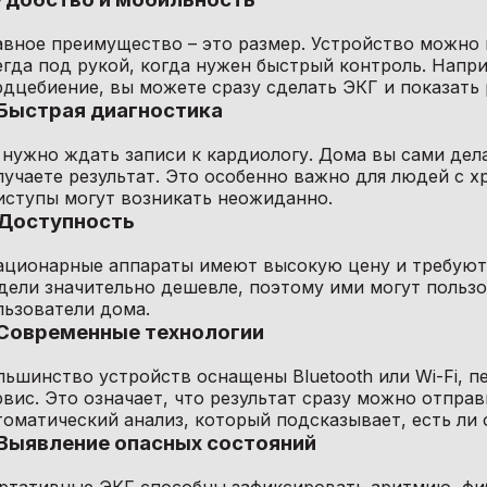
авное преимущество – это размер. Устройство можно 
егда под рукой, когда нужен быстрый контроль. Наприм
рдцебиение, вы можете сразу сделать ЭКГ и показать 
 Быстрая диагностика
 нужно ждать записи к кардиологу. Дома вы сами дел
лучаете результат. Это особенно важно для людей с 
иступы могут возникать неожиданно.
 Доступность
ационарные аппараты имеют высокую цену и требуют
дели значительно дешевле, поэтому ими могут пользов
льзователи дома.
 Современные технологии
льшинство устройств оснащены Bluetooth или Wi-Fi, 
рвис. Это означает, что результат сразу можно отпра
томатический анализ, который подсказывает, есть ли 
 Выявление опасных состояний