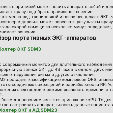
ловек с аритмией может носить аппарат с собой и де
могает врачу подобрать правильное лечение.
ортсмен перед тренировкой и после нее делает ЭКГ, ч
нсионер в деревне может переслать результаты врачу 
игада скорой помощи за несколько минут определяет, 
инимает решение.
бзор портативных ЭКГ-аппаратов
Холтер ЭКГ SDM3
о современный монитор для длительного наблюдения 
прерывную запись ЭКГ до 48 часов в одном, двух или
являть нарушения ритма и другие отклонения.
M3 проводит классификацию комплексов QRS, анализи
стоты сердечных сокращений и вариабельности RR. У
ложения электродов в режиме реального времени, а т
Г.
обным дополнением является приложение «PULT» для An
стро настраивать аппарат, вносить данные пациента
Холтер ЭКГ и АД SDM23