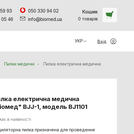
 59 93
050 330 94 02
Кошик
0
товарiв
 05 46
info@biomed.ua
УКР
Вхід
Пилки медичні
Пилка електрична медична
лка електрична медична
іомед" ВJJ-1, модель BJ1101
ає в наявності
иляторна пилка призначена для проведення