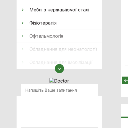
Меблі з нержавіючої сталі
Фізіотерапія
Офтальмологія
Обладнання для неонатології
Обладнання для імобілізації
Реабілітація
Кисневе обладнання
Апарати ШВЛ
Апарати наркозно-дихальні
Очищення та стерилізація