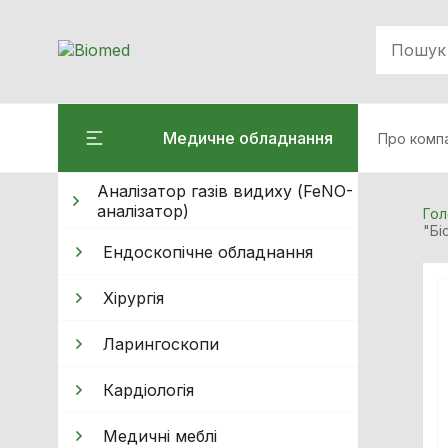
Медичне обладнання
Про комп
Аналізатор газів видиху (FeNO-
аналізатор)
Гол
"Бі
Ендоскопічне обладнання
Хiрургiя
Ларингоскопи
Кардiологiя
Медичні меблі