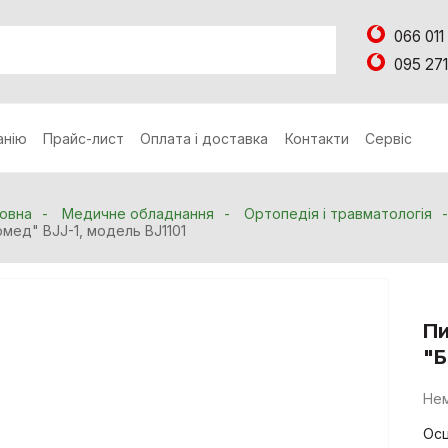
066 011
095 271
анію
Прайс-лист
Оплата і доставка
Контакти
Сервіс
овна
Медичне обладнання
Ортопедія і травматологія
омед" ВJJ-1, модель BJ1101
Пи
"Б
Нем
Осц