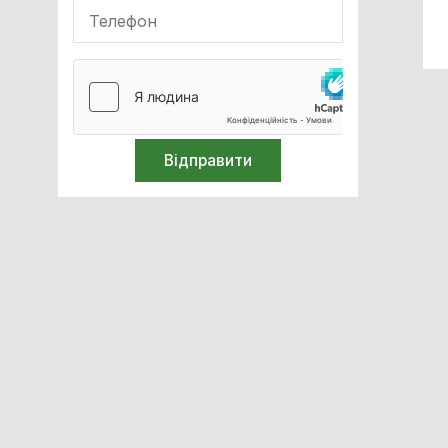
Білірубінометри
Компресори медичні
Спірометри / Пікфлуометри
Голкоспалювачі
Термометри
Засоби захисту
Лабораторне обладнання
Лазерна хірургія
Ортопедія і травматологія