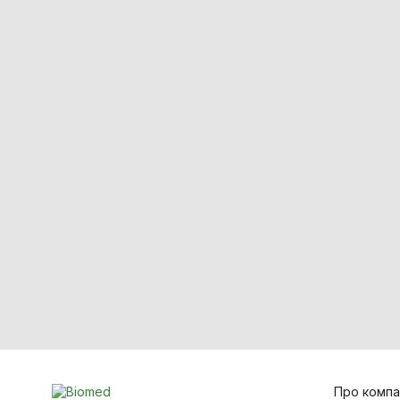
Універсальний інструмент
(пилка-дриль)
Дрилі медичні
Пилки медичні
Стоматологія
Про компа