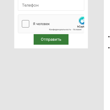
Лабораторное оборудование
Спирометры / Пикфлуометры
Билирубинометры
Иглосжигатели
Термометры
Средства защиты
Ортопедия и травматология
Лазерная хирургия
Компрессоры медицинские
Стоматология