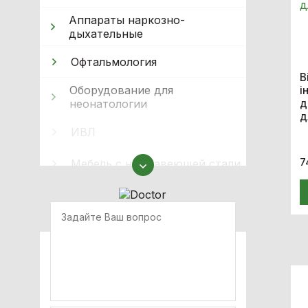
Аппараты наркозно-
дыхательные
Офтальмология
В
Оборудование для
і
неонатологии
д
д
ИВЛ
7
Мебель с нержавеющей стали
Оборудование для
иммобилизации
Кислородное оборудование
Реабілітація
Стерилизация