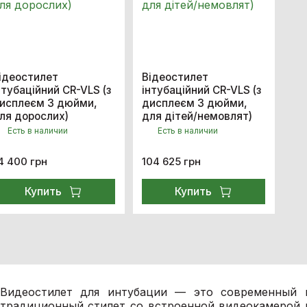
ідеостилет
Відеостилет
нтубаційний CR-VLS (з
інтубаційний CR-VLS (з
исплеєм 3 дюйми,
дисплеєм 3 дюйми,
ля дорослих)
для дітей/немовлят)
Есть в наличии
Есть в наличии
4 400 грн
104 625 грн
Купить
Купить
Видеостилет для интубации — это современный г
традиционный стилет со встроенной видеокамерой 