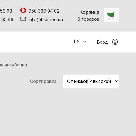
 59 93
050 330 94 02
Корзина
0
товаров
 05 46
info@biomed.ua
РУ
Вход
я интубации
Сортировка