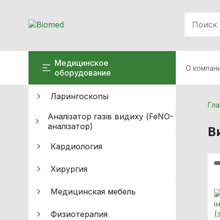
Медицинское
О компан
оборудование
Ларингоскопы
Гла
Аналізатор газів видиху (FeNO-
аналізатор)
В
Кардиология
Хирургия
Медицинская мебель
Физиотерапия