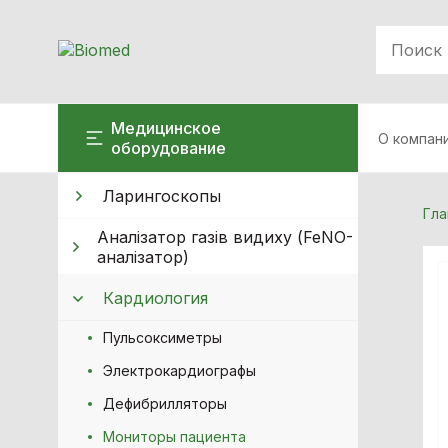
Медицинское
О компан
оборудование
Ларингоскопы
Гла
Аналізатор газів видиху (FeNO-
аналізатор)
Кардиология
Пульсоксиметры
Электрокардиографы
Дефибрилляторы
Мониторы пациента