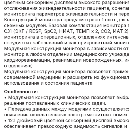
цветным сенсорным дисплеем высокого разрешения 
отслеживания жизнедеятельности пациента, сочет
мониторинга параметров жизнедеятельности и пер
Конструкцией монитора предусмотрено 1 слот для м
съемных модулей. Базовая комплектация монитора
C31 (ЭКГ / RESP, SpO2, НИАТ, ТЕМП х 2, СО2, ИАТ 2
мониторинга в операционных, отделениях интенсив
сосудистых заболеваний и как прикроватный монит
Модульная конструкция монитора в зависимости от
монитор в любом отделении медицинского учрежде
кардиореанимации, реанимации новорожденных, и
отделениях)
Модульная конструкция монитора позволяет примен
современной медицины и расширять их функционал
использования и состояния пациента
Особенности:
• Модульная конструкция монитора позволяет выб
решения поставленных клинических задач.
• Передача данных между модулями осуществляетс
появление нежелательных электромагнитных помех.
• 12.1 дюймовый цветной сенсорный дисплей высоко
обеспечивает превосходную видимость сигналов и 