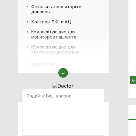
Фетальные мониторы и
доплеры
Холтеры ЭКГ и АД
Комплектующие для
мониторов пациента
Комплектующие для
электрокардиографов
Хирургия
Медицинская мебель
Физиотерапия
Аппараты наркозно-
дыхательные
Офтальмология
Оборудование для