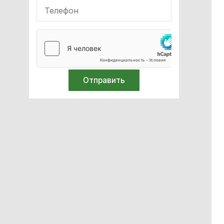
неонатологии
ИВЛ
Мебель с нержавеющей стали
Оборудование для
иммобилизации
Кислородное оборудование
Реабілітація
Стерилизация
Лабораторное оборудование
Спирометры / Пикфлуометры
Билирубинометры