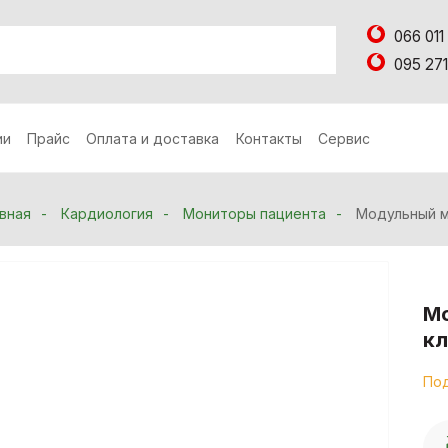
066 011
095 271
ии
Прайс
Оплата и доставка
Контакты
Сервис
вная
Кардиология
Мониторы пациента
Модульный м
Мо
кл
Под