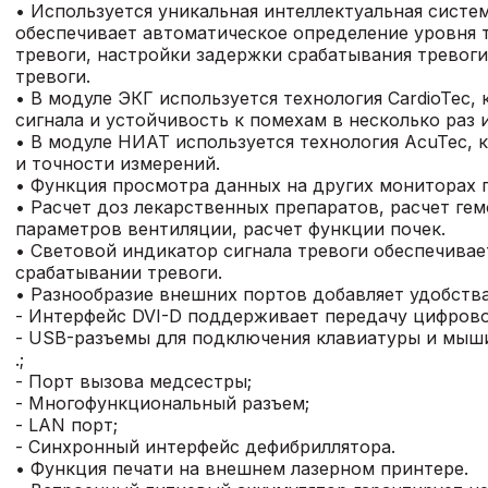
• Используется уникальная интеллектуальная систем
обеспечивает автоматическое определение уровня т
тревоги, настройки задержки срабатывания тревог
тревоги.
• В модуле ЭКГ используется технология CardioTec,
сигнала и устойчивость к помехам в несколько раз 
• В модуле НИАТ используется технология AcuTec, 
и точности измерений.
• Функция просмотра данных на других мониторах 
• Расчет доз лекарственных препаратов, расчет ге
параметров вентиляции, расчет функции почек.
• Световой индикатор сигнала тревоги обеспечивае
срабатывании тревоги.
• Разнообразие внешних портов добавляет удобства
- Интерфейс DVI-D поддерживает передачу цифрово
- USB-разъемы для подключения клавиатуры и мыши
.;
- Порт вызова медсестры;
- Многофункциональный разъем;
- LAN порт;
- Синхронный интерфейс дефибриллятора.
• Функция печати на внешнем лазерном принтере.