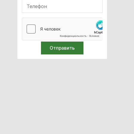
Мебель с нержавеющей стали
Оборудование для
иммобилизации
Кислородное оборудование
Реабілітація
Стерилизация
Лабораторное оборудование
Спирометры / Пикфлуометры
Билирубинометры
Иглосжигатели