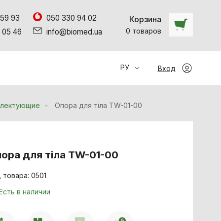
 59 93
050 330 94 02
Корзина
0
товаров
 05 46
info@biomed.ua
РУ
Вход
плектующие
Опора для тіла TW-01-00
ора для тіла TW-01-00
 товара: 0501
Есть в наличии