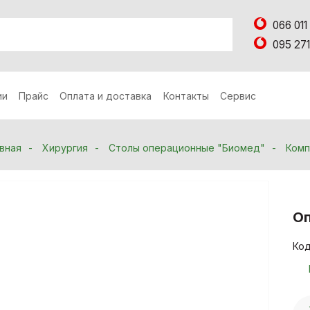
066 011
095 271
ии
Прайс
Оплата и доставка
Контакты
Сервис
вная
Хирургия
Столы операционные "Биомед"
Ком
Оп
Код