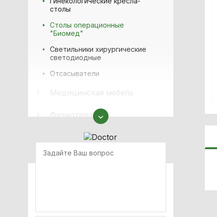
Гинекологические кресла-
столы
Столы операционные
"Биомед"
Светильники хирургические
светодиодные
Отсасыватели
Медицинская мебель
Физиотерапия
Аппараты наркозно-
дыхательные
Офтальмология
Оборудование для
неонатологии
ИВЛ