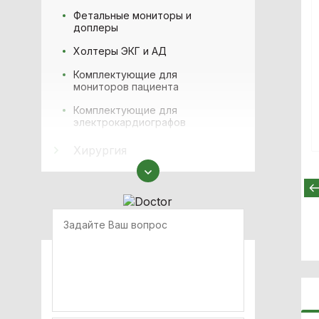
Фетальные мониторы и
доплеры
Холтеры ЭКГ и АД
Комплектующие для
мониторов пациента
Комплектующие для
электрокардиографов
Хирургия
Медицинская мебель
Физиотерапия
Аппараты наркозно-
дыхательные
Офтальмология
Оборудование для