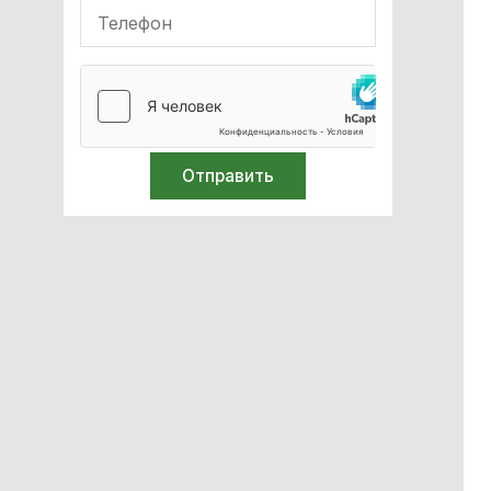
неонатологии
ИВЛ
Мебель с нержавеющей стали
Оборудование для
иммобилизации
Кислородное оборудование
Реабілітація
Стерилизация
Лабораторное оборудование
Спирометры / Пикфлуометры
Билирубинометры