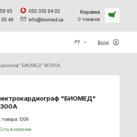
 59 93
050 330 94 02
Корзина
0
товаров
 05 46
info@biomed.ua
РУ
Вход
рдиограф "БИОМЕД" ВЕ300A
лектрокардиограф "БИОМЕД"
Е300A
 товара: 1206
Есть в наличии