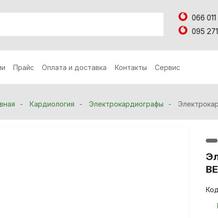
066 011
095 271
ии
Прайс
Оплата и доставка
Контакты
Сервис
вная
Кардиология
Электрокардиографы
Электрока
Э
В
Код