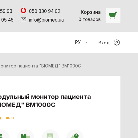
 59 93
050 330 94 02
Корзина
0
товаров
 05 46
info@biomed.ua
РУ
Вход
онитор пациента "БІОМЕД" ВМ1000С
дульный монитор пациента
БІОМЕД" ВМ1000С
 заказ