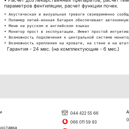
• Расчет доз лекарственных препаратов, расчет ге
параметров фентиляции, расчет функции почек.
• Акустическая и визуальная тревоги своевременно сообщ
• Полимер литий-ионная батарея обеспечивает автономную
• Меню на русском и английском языках
• Монитор прост в эксплуатации. Имеет простой интуитив
• Возможность подключения к центральной системе монито
• Возможность крепления на кровати, на стене и на штат
Гарантия - 24 мес. (на комплектующие - 6 мес.)
и
А
044 422 55 66
0
066 011 59 93
доставка