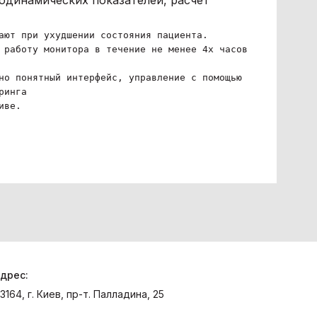
модинамических показателей, расчет
ают при ухудшении состояния пациента.
 работу монитора в течение не менее 4х часов.
но понятный интерфейс, управление с помощью сенсорного э
ринга
иве.
дрес:
3164, г. Киев, пр-т. Палладина, 25