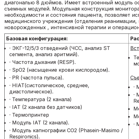
диагональю 8 дюймов. Имеет встроенный модуль ос
съемных модулей. Модульная конструкция монитора
необходимости и состояния пациента, позволяет и
медицинского учреждения (отделения реанимации,
новорожденных , интенсивной терапии и операцион
Базова
я конфигурация:
Р
а
· ЭКГ-12/5/3 отведений (ЧСС, анализ ST
В
с
сегмента, анализ аритмий).
Т
· Частота дыхания (RESP).
мо
· SpO2 (насыщение крови кислородом).
· PR (частота пульса).
Съ
· НІАТ(систолическое, среднее,
· 
диастолическое).
· 
· Температура (2 канала)
Re
· ІАТ (2 канала без датчиков)
Мо
· Термопринтер
Мо
· Модуль ІАТ (2 канала).
· 
· Модуль капнографии CO2 (Phasein-Masimo /
Respironics).