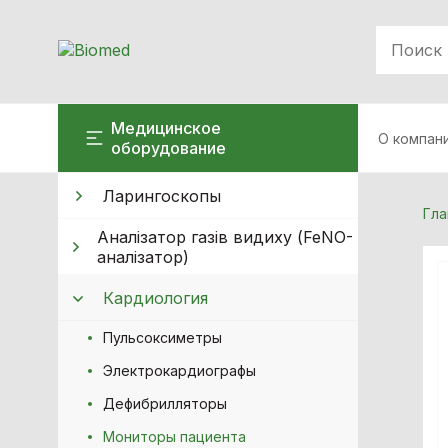
Медицинское
О компан
оборудование
Ларингоскопы
Гла
Аналізатор газів видиху (FeNO-
аналізатор)
Кардиология
Пульсоксиметры
Электрокардиографы
Дефибрилляторы
Мониторы пациента