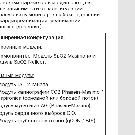
новных параметров и один слот для
 в зависимости от конфигурации,
спользовать монитор в любом отделении
 кардиореанимации, реанимации
ных отделениях).
сширенная конф
игурация:
троенные модули:
ермопринтер. Модуль SpO2 Masimo или
дуль SpO2 Nellcor.
емные модули:
Модуль ІАТ 2 канала.
Модуль капнографии CO2 Phasein-Masimo /
spironics (основной или боковой поток)
дуль мультигаз AG (Phasein-Masimo).
дуль сердечного выброса С.О..
Модуль глубины анестезии (qCON / BIS).