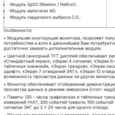
· Модуль SpO2 (Masimo / Nellcor).
· Модуль мультигаз AG.
· Модуль сердечного выброса С.О..
Особенности:
• Модульная конструкция монитора, позволяет пол
потребностям и если в дальнийшем Вам потребует
достаточно заказать дополнительные модули.
• Цветной сенсорный TFT дисплей обеспечивает ра
«Стандартный экран», «Экран 4 сигнала», «Экран 6 
табличных значений», «Экран трендов», «Экран ок
шрифт», «Экран 7 отведений ЭКГ», «Экран 12 отвед
возможность просмотра данных на других монитора
• Монитор обеспечивает отображение демонстраци
просмотра данных в режиме заморозки (стоп- кадр)
• Память: 120 - часов графических и табличных тре
измерений НIАТ, 200 событий тревоги, 100 событий
сигналов ЭКГ до 2 × 24 часов для одного отвода.