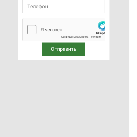
неонатологии
ИВЛ
Мебель с нержавеющей стали
Оборудование для
иммобилизации
Кислородное оборудование
Реабілітація
Стерилизация
Лабораторное оборудование
Спирометры / Пикфлуометры
Билирубинометры