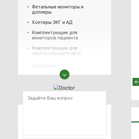
Фетальные мониторы и
доплеры
Холтеры ЭКГ и АД
Комплектующие для
мониторов пациента
Комплектующие для
электрокардиографов
Хирургия
Медицинская мебель
Физиотерапия
Аппараты наркозно-
дыхательные
Офтальмология
Оборудование для