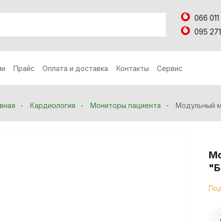
066 011
095 271
ии
Прайс
Оплата и доставка
Контакты
Сервис
вная
Кардиология
Мониторы пациента
Модульный м
Мо
"
Под