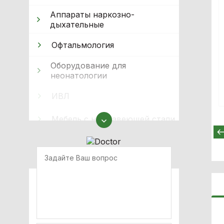
Аппараты наркозно-
дыхательные
Офтальмология
Оборудование для
неонатологии
ИВЛ
Мебель с нержавеющей стали
Оборудование для
иммобилизации
Носилки медицинские
Загрузочные устройства
Шины, фиксаторы шеи и
аксессуары