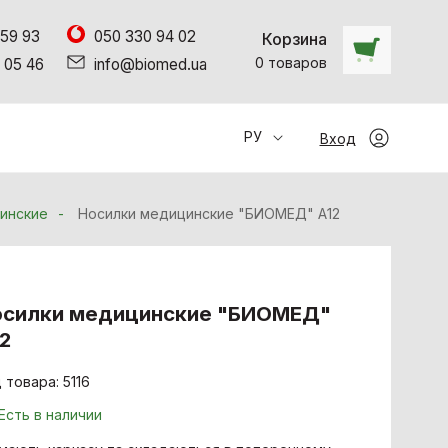
 59 93
050 330 94 02
Корзина
0
товаров
 05 46
info@biomed.ua
РУ
Вход
инские
Носилки медицинские "БИОМЕД" А12
осилки медицинские "БИОМЕД"
2
 товара: 5116
Есть в наличии