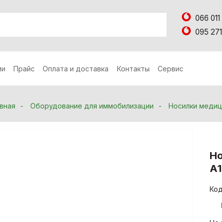
066 011
095 271
ии
Прайс
Оплата и доставка
Контакты
Сервис
вная
Оборудование для иммобилизации
Носилки медиц
Н
А1
Код