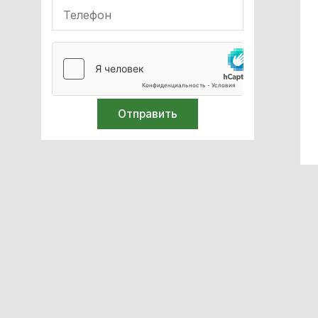
Кислородное оборудование
Реабілітація
Стерилизация
Лабораторное оборудование
Спирометры / Пикфлуометры
Билирубинометры
Иглосжигатели
Термометры
Средства защиты
Ортопедия и травматология