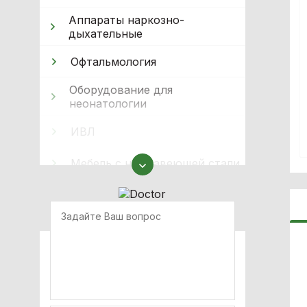
Аппараты наркозно-
дыхательные
Офтальмология
Оборудование для
неонатологии
ИВЛ
Мебель с нержавеющей стали
Оборудование для
иммобилизации
Носилки медицинские
Загрузочные устройства
Шины, фиксаторы шеи и
аксессуары