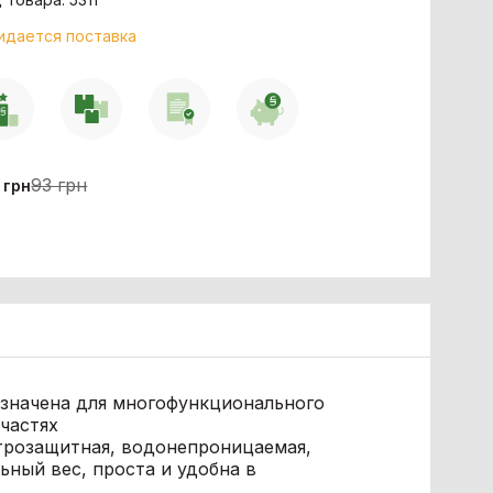
идается поставка
0
93 грн
грн
значена для многофункционального
 частях
трозащитная, водонепроницаемая,
ьный вес, проста и удобна в