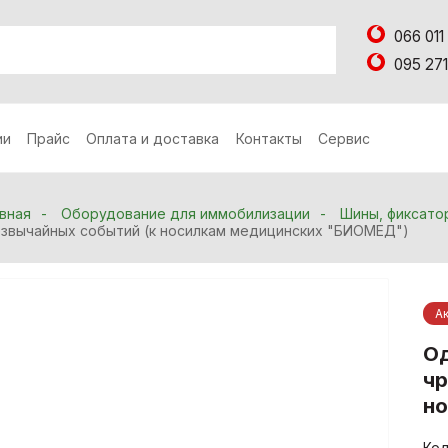
066 011
095 271
ии
Прайс
Оплата и доставка
Контакты
Сервис
вная
Оборудование для иммобилизации
Шины, фиксато
звычайных событий (к носилкам медицинских "БИОМЕД")
А
Од
чр
н
Код