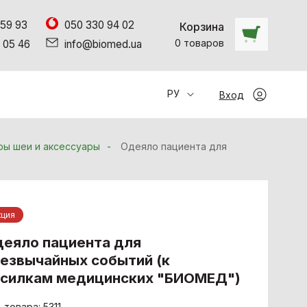
 59 93
050 330 94 02
Корзина
0
товаров
 05 46
info@biomed.ua
РУ
Вход
ры шеи и аксессуары
Одеяло пациента для
кция
еяло пациента для
езвычайных событий (к
осилкам медицинских "БИОМЕД")
 товара: 5311